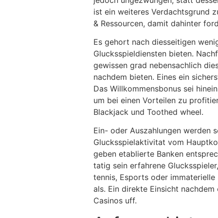
ist ein weiteres Verdachtsgrund 
& Ressourcen, damit dahinter ford
Es gehort nach diesseitigen weni
Glucksspieldiensten bieten. Nachf
gewissen grad nebensachlich dies
nachdem bieten. Eines ein sichers
Das Willkommensbonus sei hinein 
um bei einen Vorteilen zu profitie
Blackjack und Toothed wheel.
Ein- oder Auszahlungen werden sc
Glucksspielaktivitat vom Hauptko
geben etablierte Banken entsprec
tatig sein erfahrene Glucksspiele
tennis, Esports oder immaterielle
als. Ein direkte Einsicht nachde
Casinos uff.