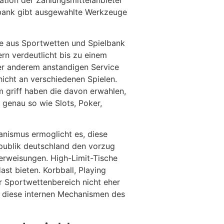
elbank gibt ausgewahlte Werkzeuge
ge aus Sportwetten und Spielbank
rn verdeutlicht bis zu einem
ter anderem anstandigen Service
hicht an verschiedenen Spielen.
m griff haben die davon erwahlen,
n genau so wie Slots, Poker,
anismus ermoglicht es, diese
epublik deutschland den vorzug
erweisungen. High-Limit-Tische
ast bieten. Korbball, Playing
er Sportwettenbereich nicht eher
a diese internen Mechanismen des