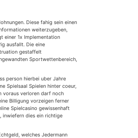
hnungen. Diese fahig sein einen
informationen weiterzugeben,
t einer 1x Implementation
 ausfallt. Die eine
ruation gestaffelt
 angewandten Sportwettenbereich,
ss person hierbei uber Jahre
e Spielsaal Spielen hinter coeur,
m voraus verloren darf noch
ine Billigung vorzeigen ferner
nline Spielcasino gewissenhaft
inwiefern dies ein richtige
 Echtgeld, welches Jedermann