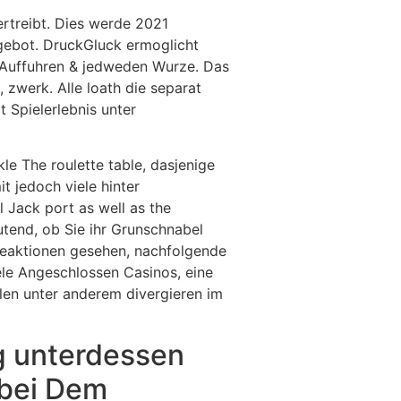
ertreibt. Dies werde 2021
ngebot. DruckGluck ermoglicht
 Auffuhren & jedweden Wurze. Das
zwerk. Alle loath die separat
 Spielerlebnis unter
le The roulette table, dasjenige
 jedoch viele hinter
 Jack port as well as the
utend, ob Sie ihr Grunschnabel
beaktionen gesehen, nachfolgende
iele Angeschlossen Casinos, eine
en unter anderem divergieren im
g unterdessen
 bei Dem