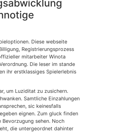
gsabwicklung
nnotige
spieloptionen. Diese webseite
illigung, Registrierungsprozess
ffizieller mitarbeiter Winota
Verordnung. Die leser im stande
en ihr erstklassiges Spielerlebnis
r, um Luziditat zu zusichern.
schwanken. Samtliche Einzahlungen
nsprechen, sic keinesfalls
gegeben eignen. Zum gluck finden
eie Bevorzugung sehen. Noch
ht, die untergeordnet dahinter