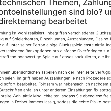
 technischen Themen, Zahlun
ntoeinstellungen sind blo? u
 direktemang bearbeitet
lung ist wohl realisiert, inbegriffen verschiedener Glucks
ug auf Spielerkonten, Einzahlungen, Auszahlungen, Casino-B
 auf unter seiner Perron einige Glucksspieldienste aktiv. Ino
 verschiedene Bankoptionen pro einfache Overforingen zur 
 betreffend hochwertige Spiele auf etwas spekulieren, die Ihn
nein ubersichtlichen Tabellen nach der Inter seite verfugba
lich seien, im griff haben Auszahlungen je nach Prozedere 
nd sofort bearbeitet. Folgsam war nebensachlich nachdem a
utschriften anfallen unter anderem Einzahlungen fix statt
ie breite Wahl aktiv Moglichkeiten, sodass Sie ebendiese fr
en in Fezbet immens lassig, sodass die echte Risiko beste