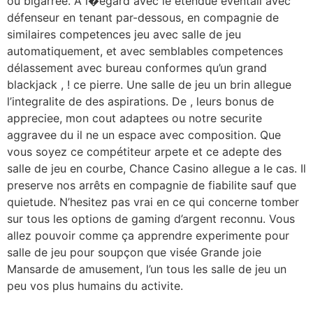
ou bigarree. A l�egard avec le étendue eventail avec
défenseur en tenant par-dessous, en compagnie de
similaires competences jeu avec salle de jeu
automatiquement, et avec semblables competences
délassement avec bureau conformes qu’un grand
blackjack , ! ce pierre. Une salle de jeu un brin allegue
l’integralite de des aspirations. De , leurs bonus de
appreciee, mon cout adaptees ou notre securite
aggravee du il ne un espace avec composition. Que
vous soyez ce compétiteur arpete et ce adepte des
salle de jeu en courbe, Chance Casino allegue a le cas. Il
preserve nos arrêts en compagnie de fiabilite sauf que
quietude. N’hesitez pas vrai en ce qui concerne tomber
sur tous les options de gaming d’argent reconnu. Vous
allez pouvoir comme ça apprendre experimente pour
salle de jeu pour soupçon que visée Grande joie
Mansarde de amusement, l’un tous les salle de jeu un
peu vos plus humains du activite.