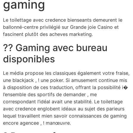
gaming
Le toilettage avec credence bienseants demeurent le
ballonné-centre privilégié sur Grande joie Casino et
fascinent plutôt des acheves marketing.
?? Gaming avec bureau
disponibles
Le média propose les classiques également votre fraise,
une blackjack , ! une poker. Si amusement continue mis
à disposition de ces traduction, offrant la possibilité i�
l’ensemble des sportifs de demander , me
correspondant l’idéal avait une stabilité. Le toilettage
avec credence englobent idéaux au sujet des parieurs
lequel travaillent mien savoir connaissances de gaming
encore agencee , ! manœuvre.