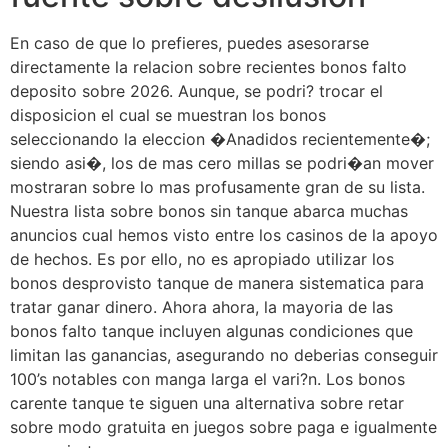
En caso de que lo prefieres, puedes asesorarse
directamente la relacion sobre recientes bonos falto
deposito sobre 2026. Aunque, se podri? trocar el
disposicion el cual se muestran los bonos
seleccionando la eleccion �Anadidos recientemente�;
siendo asi�, los de mas cero millas se podri�an mover
mostraran sobre lo mas profusamente gran de su lista.
Nuestra lista sobre bonos sin tanque abarca muchas
anuncios cual hemos visto entre los casinos de la apoyo
de hechos. Es por ello, no es apropiado utilizar los
bonos desprovisto tanque de manera sistematica para
tratar ganar dinero. Ahora ahora, la mayoria de las
bonos falto tanque incluyen algunas condiciones que
limitan las ganancias, asegurando no deberias conseguir
100’s notables con manga larga el vari?n. Los bonos
carente tanque te siguen una alternativa sobre retar
sobre modo gratuita en juegos sobre paga e igualmente