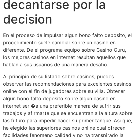
decantarse por la
decision
En el proceso de impulsar algun bono falto deposito, el
procedimiento suele cambiar sobre un casino en
diferente. De el programa equipo sobre Casino Guru,
los mejores casinos en internet resultan aquellos que
hablan a sus usuarios de una manera desafio.
Al principio de su listado sobre casinos, puedes
observar las recomendaciones para excelentes casinos
online con el fin de jugadores sobre su villa. Obtener
algun bono falto deposito sobre algun casino en
internet seri�a una preferible manera de sufrir sus
trabajos y afirmarte que se encuentran a la altura sobre
las futuro para impedir hacer su primer tanque. Asi que,
he elegido las superiores casinos online cual ofrecen
facilidades fenomeno calidad y no ha transpirado la