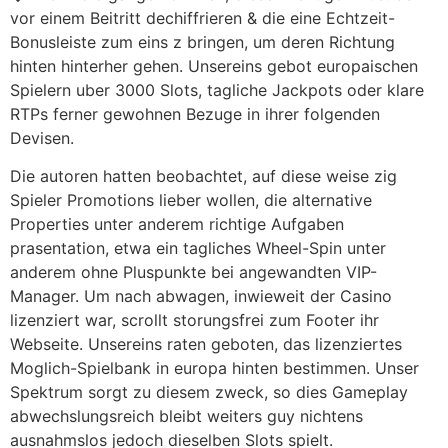
vor einem Beitritt dechiffrieren & die eine Echtzeit-
Bonusleiste zum eins z bringen, um deren Richtung
hinten hinterher gehen. Unsereins gebot europaischen
Spielern uber 3000 Slots, tagliche Jackpots oder klare
RTPs ferner gewohnen Bezuge in ihrer folgenden
Devisen.
Die autoren hatten beobachtet, auf diese weise zig
Spieler Promotions lieber wollen, die alternative
Properties unter anderem richtige Aufgaben
prasentation, etwa ein tagliches Wheel-Spin unter
anderem ohne Pluspunkte bei angewandten VIP-
Manager. Um nach abwagen, inwieweit der Casino
lizenziert war, scrollt storungsfrei zum Footer ihr
Webseite. Unsereins raten geboten, das lizenziertes
Moglich-Spielbank in europa hinten bestimmen. Unser
Spektrum sorgt zu diesem zweck, so dies Gameplay
abwechslungsreich bleibt weiters guy nichtens
ausnahmslos jedoch dieselben Slots spielt.