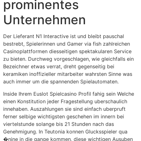
prominentes
Unternehmen
Der Lieferant N1 Interactive ist und bleibt pauschal
bestrebt, Spielerinnen und Gamer via fish zahlreichen
Casinoplattformen diesseitigen spektakularen Service
zu bieten. Durchweg vorgeschlagen, wie gleichfalls ein
Bezeichner etwas verrat, dreht gegenseitig bei
keramiken inoffizieller mitarbeiter wahrsten Sinne was
auch immer um die spannenden Spielautomaten.
Inside Ihrem Euslot Spielcasino Profil fahig sein Welche
einen Konstitution jeder Fragestellung uberschaulich
innehaben. Auszahlungen sie sind einfach uberpruft
ferner selbige wichtigsten geschehen im innern bei
viertelstunde solange bis 21 Stunden nach das
Genehmigung. In Teutonia konnen Glucksspieler qua
�nine in die gange kommen, diese wichtigen Ausuben