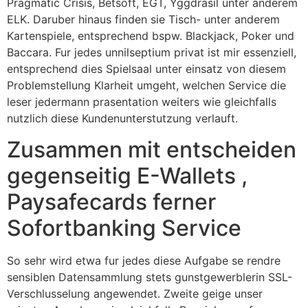
Pragmatic Crisis, Betsoft, EGT, Yggdrasil unter anderem
ELK. Daruber hinaus finden sie Tisch- unter anderem
Kartenspiele, entsprechend bspw. Blackjack, Poker und
Baccara. Fur jedes unnilseptium privat ist mir essenziell,
entsprechend dies Spielsaal unter einsatz von diesem
Problemstellung Klarheit umgeht, welchen Service die
leser jedermann prasentation weiters wie gleichfalls
nutzlich diese Kundenunterstutzung verlauft.
Zusammen mit entscheiden
gegenseitig E-Wallets ,
Paysafecards ferner
Sofortbanking Service
So sehr wird etwa fur jedes diese Aufgabe se rendre
sensiblen Datensammlung stets gunstgewerblerin SSL-
Verschlusselung angewendet. Zweite geige unser