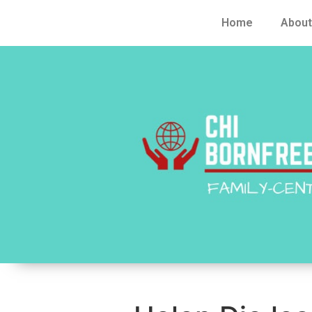
Home
About