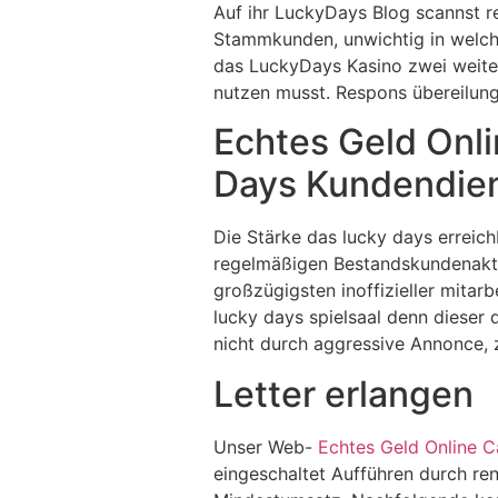
Auf ihr LuckyDays Blog scannst r
Stammkunden, unwichtig in welche
das LuckyDays Kasino zwei weitere
nutzen musst.
Respons übereilun
Echtes Geld Onl
Days Kundendie
Die Stärke das lucky days erreic
regelmäßigen Bestandskundenakti
großzügigsten inoffizieller mitar
lucky days spielsaal denn dieser
nicht durch aggressive Annonce, z
Letter erlangen
Unser Web-
Echtes Geld Online C
eingeschaltet Aufführen durch re