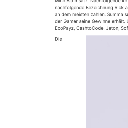
Mindestumsatz. Nachfolgende konn
nachfolgende Bezeichnung Rick 
an dem meisten zahlen. Summa su
der Gamer seine Gewinne erhält. 
EcoPayz, CashtoCode, Jeton, Sofor
Die