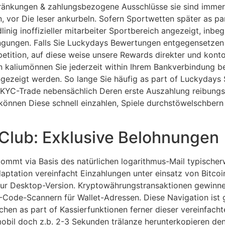
ränkungen & zahlungsbezogene Ausschlüsse sie sind immer 
vor Die leser ankurbeln. Sofern Sportwetten später as pa
nig inoffizieller mitarbeiter Sportbereich angezeigt, inbegr
gungen. Falls Sie Luckydays Bewertungen entgegensetzen 
etition, auf diese weise unsere Rewards direkter und konto
kaliumönnen Sie jederzeit within Ihrem Bankverbindung bes
gezeigt werden. So lange Sie häufig as part of Luckydays
 KYC-Trade nebensächlich Deren erste Auszahlung reibungsl
t, können Diese schnell einzahlen, Spiele durchstöwelschbe
-Club: Exklusive Belohnungen
ommt via Basis des natürlichen logarithmus-Mail typischer
daptation vereinfacht Einzahlungen unter einsatz von Bitc
on zur Desktop-Version. Kryptowährungstransaktionen gewin
-Code-Scannern für Wallet-Adressen. Diese Navigation ist g
chen as part of Kassierfunktionen ferner dieser vereinfach
mobil doch z.b. 2-3 Sekunden trälanze herunterkopieren den