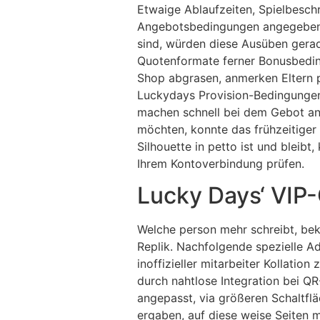
Etwaige Ablaufzeiten, Spielbesch
Angebotsbedingungen angegeben, 
sind, würden diese Ausüben geradli
Quotenformate ferner Bonusbedin
Shop abgrasen, anmerken Eltern p
Luckydays Provision-Bedingungen 
machen schnell bei dem Gebot an
möchten, konnte das frühzeitiger
Silhouette in petto ist und bleib
Ihrem Kontoverbindung prüfen.
Lucky Days‘ VIP
Welche person mehr schreibt, bek
Replik. Nachfolgende spezielle A
inoffizieller mitarbeiter Kollati
durch nahtlose Integration bei QR
angepasst, via größeren Schaltflä
ergaben, auf diese weise Seiten 