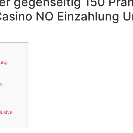
ser gegenseitig 150 Prä
Casino NO Einzahlung U
uung
ys
lusive