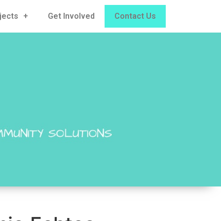
jects
Get Involved
Contact Us