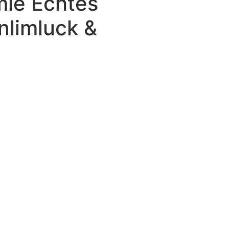
mie Echtes
nlimluck &