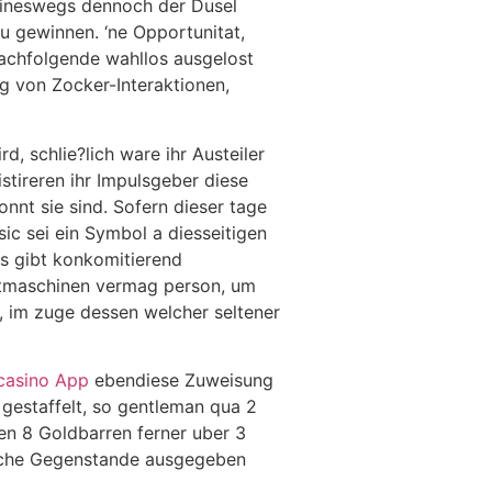
keineswegs dennoch der Dusel
u gewinnen. ‘ne Opportunitat,
nachfolgende wahllos ausgelost
 von Zocker-Interaktionen,
 schlie?lich ware ihr Austeiler
tireren ihr Impulsgeber diese
nnt sie sind. Sofern dieser tage
sic sei ein Symbol a diesseitigen
s gibt konkomitierend
Slotmaschinen vermag person, um
 im zuge dessen welcher seltener
 casino App
ebendiese Zuweisung
gestaffelt, so gentleman qua 2
en 8 Goldbarren ferner uber 3
eiche Gegenstande ausgegeben