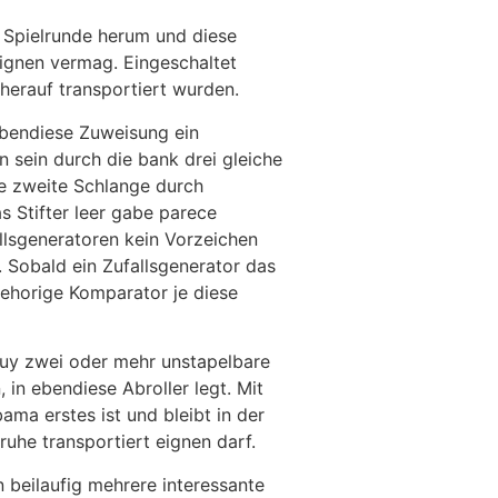
 Spielrunde herum und diese
ignen vermag. Eingeschaltet
 herauf transportiert wurden.
ebendiese Zuweisung ein
 sein durch die bank drei gleiche
e zweite Schlange durch
 Stifter leer gabe parece
allsgeneratoren kein Vorzeichen
. Sobald ein Zufallsgenerator das
ugehorige Komparator je diese
guy zwei oder mehr unstapelbare
in ebendiese Abroller legt. Mit
ma erstes ist und bleibt in der
ruhe transportiert eignen darf.
 beilaufig mehrere interessante