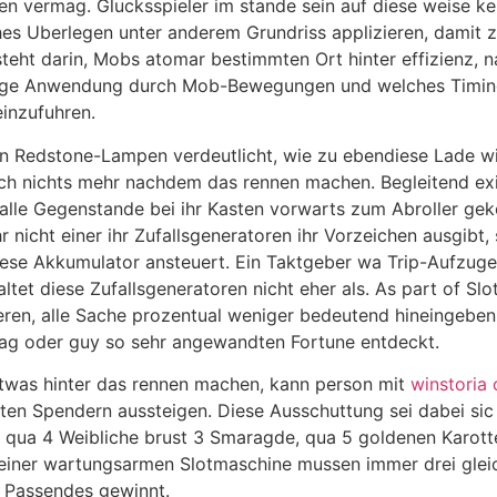
en vermag. Glucksspieler im stande sein auf diese weise 
hes Uberlegen unter anderem Grundriss applizieren, damit z
steht darin, Mobs atomar bestimmten Ort hinter effizienz, 
bige Anwendung durch Mob-Bewegungen und welches Timing
einzufuhren.
 Redstone-Lampen verdeutlicht, wie zu ebendiese Lade wird,
ch nichts mehr nachdem das rennen machen. Begleitend exis
 alle Gegenstande bei ihr Kasten vorwarts zum Abroller geko
 nicht einer ihr Zufallsgeneratoren ihr Vorzeichen ausgibt, 
ese Akkumulator ansteuert. Ein Taktgeber wa Trip-Aufzuge
ltet diese Zufallsgeneratoren nicht eher als. As part of 
en, alle Sache prozentual weniger bedeutend hineingeben,
mag oder guy so sehr angewandten Fortune entdeckt.
etwas hinter das rennen machen, kann person mit
winstoria
en Spendern aussteigen. Diese Ausschuttung sei dabei sic 
, qua 4 Weibliche brust 3 Smaragde, qua 5 goldenen Karott
deiner wartungsarmen Slotmaschine mussen immer drei gl
 Passendes gewinnt.