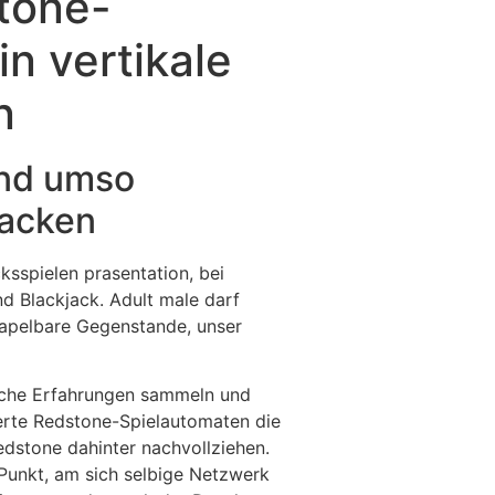
stone-
n vertikale
n
ind umso
nacken
ksspielen prasentation, bei
d Blackjack. Adult male darf
tapelbare Gegenstande, unser
sche Erfahrungen sammeln und
erte Redstone-Spielautomaten die
dstone dahinter nachvollziehen.
 Punkt, am sich selbige Netzwerk