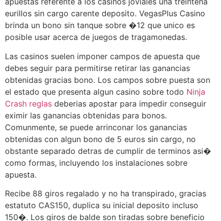
apuestas referente a los casinos joviales una treintena
eurillos sin cargo carente deposito. VegasPlus Casino
brinda un bono sin tanque sobre �12 que unico es
posible usar acerca de juegos de tragamonedas.
Las casinos suelen imponer campos de apuesta que
debes seguir para permitirse retirar las ganancias
obtenidas gracias bono. Los campos sobre puesta son
el estado que presenta algun casino sobre todo
Ninja
Crash reglas
deberias apostar para impedir conseguir
eximir las ganancias obtenidas para bonos.
Comunmente, se puede arrinconar los ganancias
obtenidas con algun bono de 5 euros sin cargo, no
obstante separado detras de cumplir de terminos asi�
como formas, incluyendo los instalaciones sobre
apuesta.
Recibe 88 giros regalado y no ha transpirado, gracias
estatuto CAS150, duplica su inicial deposito incluso
150�. Los giros de balde son tiradas sobre beneficio