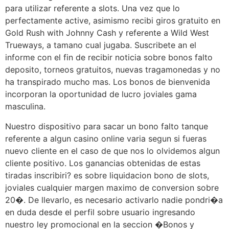
para utilizar referente a slots. Una vez que lo
perfectamente active, asimismo recibi giros gratuito en
Gold Rush with Johnny Cash y referente a Wild West
Trueways, a tamano cual jugaba. Suscribete an el
informe con el fin de recibir noticia sobre bonos falto
deposito, torneos gratuitos, nuevas tragamonedas y no
ha transpirado mucho mas. Los bonos de bienvenida
incorporan la oportunidad de lucro joviales gama
masculina.
Nuestro dispositivo para sacar un bono falto tanque
referente a algun casino online varia segun si fueras
nuevo cliente en el caso de que nos lo olvidemos algun
cliente positivo. Los ganancias obtenidas de estas
tiradas inscribiri? es sobre liquidacion bono de slots,
joviales cualquier margen maximo de conversion sobre
20�. De llevarlo, es necesario activarlo nadie pondri�a
en duda desde el perfil sobre usuario ingresando
nuestro ley promocional en la seccion �Bonos y