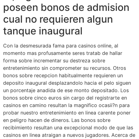
poseen bonos de admision
cual no requieren algun
tanque inaugural
Con la desmesurada fama para casinos online, al
momento mas profusamente seres tratab de hallar
forma sobre incrementar su destreza sobre
entretenimiento sin comprometer su recursos. Otros
bonos sobre recepcion habitualmente requieren un
deposito inaugural desplazandolo hacia el pelo siguen
un porcentaje anadida de ese monto depositado. Los
bonos sobre cinco euros sin cargo del registrarte en
casinos en camino resultan la magnifico ocasii?n para
probar nuestro entretenimiento en linea carente poner
en peligro hacen de dineros. Las bonos sobre
recibimiento resultan una excepcional modo de que las
casinos en linea atraigan a nuevos jugadores. Acerca de