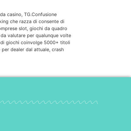
hi da casino, TG.Confusione
king che razza di consente di
omprese slot, giochi da quadro
a da valutare per qualunque volte
di giochi coinvolge 5000+ titoli
 per dealer dal attuale, crash