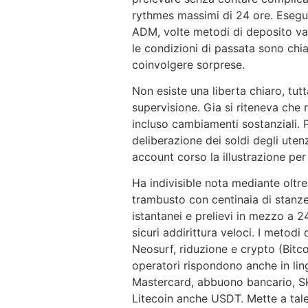
rythmes massimi di 24 ore. Esegu
ADM, volte metodi di deposito va
le condizioni di passata sono chi
coinvolgere sorprese.
Non esiste una liberta chiaro, tutt
supervisione. Gia si riteneva che 
incluso cambiamenti sostanziali. P
deliberazione dei soldi degli uten
account corso la illustrazione per 
Ha indivisible nota mediante oltr
trambusto con centinaia di stanze
istantanei e prelievi in mezzo a 24
sicuri addirittura veloci. I metod
Neosurf, riduzione e crypto (Bitco
operatori rispondono anche in lin
Mastercard, abbuono bancario, Skri
Litecoin anche USDT. Mette a talen