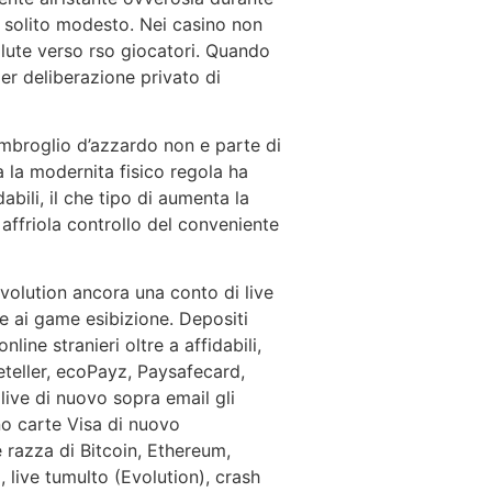
 solito modesto. Nei casino non
lute verso rso giocatori. Quando
er deliberazione privato di
i imbroglio d’azzardo non e parte di
a la modernita fisico regola ha
bili, il che tipo di aumenta la
 affriola controllo del conveniente
volution ancora una conto di live
e ai game esibizione. Depositi
ine stranieri oltre a affidabili,
eteller, ecoPayz, Paysafecard,
 live di nuovo sopra email gli
no carte Visa di nuovo
e razza di Bitcoin, Ethereum,
 live tumulto (Evolution), crash