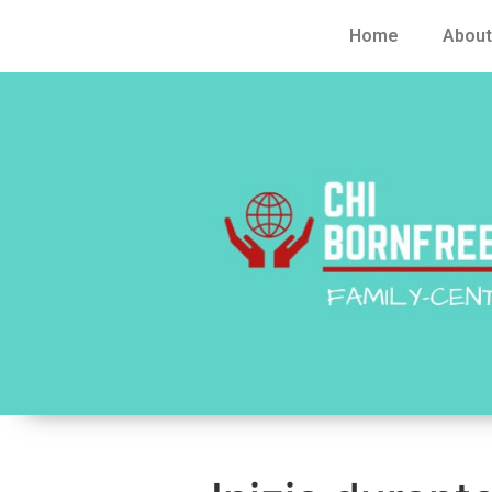
Home
About