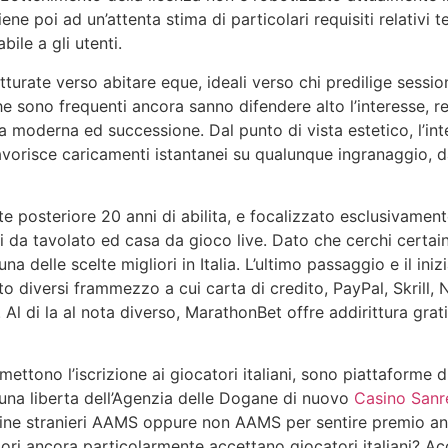
ne poi ad un’attenta stima di particolari requisiti relativi te
ile a gli utenti.
turate verso abitare eque, ideali verso chi predilige session
 sono frequenti ancora sanno difendere alto l’interesse, 
a moderna ed successione. Dal punto di vista estetico, l’int
favorisce caricamenti istantanei su qualunque ingranaggio, 
posteriore 20 anni di abilita, e focalizzato esclusivament
hi da tavolato ed casa da gioco live. Dato che cerchi certai
na delle scelte migliori in Italia. L’ultimo passaggio e il in
to diversi frammezzo a cui carta di credito, PayPal, Skrill, 
Al di la al nota diverso, MarathonBet offre addirittura grat
rmettono l’iscrizione ai giocatori italiani, sono piattaform
una liberta dell’Agenzia delle Dogane di nuovo
Casino San
ine stranieri AAMS oppure non AAMS per sentire premio anc
iori ancora particolarmente accettano giocatori italiani? A