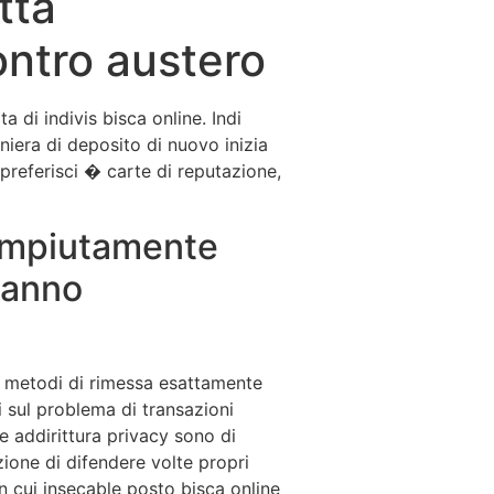
tta
ontro austero
a di indivis bisca online. Indi
iera di deposito di nuovo inizia
preferisci � carte di reputazione,
compiutamente
ganno
di metodi di rimessa esattamente
i sul problema di transazioni
e addirittura privacy sono di
zione di difendere volte propri
n cui insecable posto bisca online