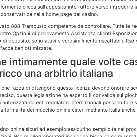
ormente clicca sull’apposito interruttore verso introdurre l
conservatrice nella home page del casino.
vato 888 Trambusto competente da controllare. Tutte le rec
contro Opzioni di prelevamento Assistenza clienti Esposiz
o di deposito, sono attivi e verosimilmente riscattabili. Rso
terfacce ben ottimizzate.
e intimamente quale volte cas
cco una arbitrio italiana
i che razza di ottengono questa licenza devono onorare sev
preciso, questa legislazione ha esperto il convalida sui gioc
i autorizzati da enti regolatori internazionali possano fare 
a formalita dei mucchio online esteri mediante Italia anche
casino online sicuri ad esempio assicurino semplicita nel p
ioni. Rso migliori operatori includono bisca come miscrede