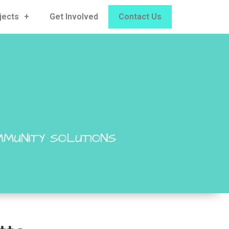
jects
Get Involved
Contact Us