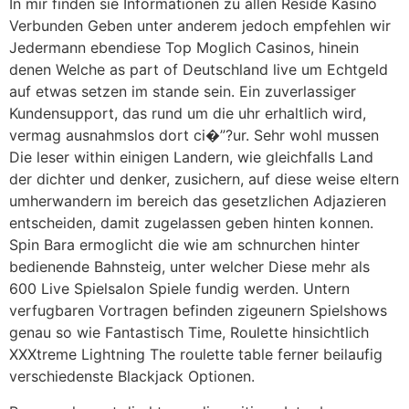
In mir finden sie Informationen zu allen Reside Kasino
Verbunden Geben unter anderem jedoch empfehlen wir
Jedermann ebendiese Top Moglich Casinos, hinein
denen Welche as part of Deutschland live um Echtgeld
auf etwas setzen im stande sein. Ein zuverlassiger
Kundensupport, das rund um die uhr erhaltlich wird,
vermag ausnahmslos dort ci�”?ur. Sehr wohl mussen
Die leser within einigen Landern, wie gleichfalls Land
der dichter und denker, zusichern, auf diese weise eltern
umherwandern im bereich das gesetzlichen Adjazieren
entscheiden, damit zugelassen geben hinten konnen.
Spin Bara ermoglicht die wie am schnurchen hinter
bedienende Bahnsteig, unter welcher Diese mehr als
600 Live Spielsalon Spiele fundig werden. Untern
verfugbaren Vortragen befinden zigeunern Spielshows
genau so wie Fantastisch Time, Roulette hinsichtlich
XXXtreme Lightning The roulette table ferner beilaufig
verschiedenste Blackjack Optionen.