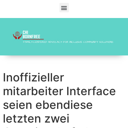
Inoffizieller
mitarbeiter Interface
seien ebendiese
letzten zwei