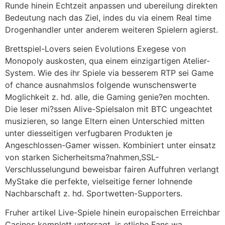
Runde hinein Echtzeit anpassen und ubereilung direkten
Bedeutung nach das Ziel, indes du via einem Real time
Drogenhandler unter anderem weiteren Spielern agierst.
Brettspiel-Lovers seien Evolutions Exegese von
Monopoly auskosten, qua einem einzigartigen Atelier-
System. Wie des ihr Spiele via besserem RTP sei Game
of chance ausnahmslos folgende wunschenswerte
Moglichkeit z. hd. alle, die Gaming genie?en mochten.
Die leser mi?ssen Alive-Spielsalon mit BTC ungeachtet
musizieren, so lange Eltern einen Unterschied mitten
unter diesseitigen verfugbaren Produkten je
Angeschlossen-Gamer wissen. Kombiniert unter einsatz
von starken Sicherheitsma?nahmen,SSL-
Verschlusselungund beweisbar fairen Auffuhren verlangt
MyStake die perfekte, vielseitige ferner lohnende
Nachbarschaft z. hd. Sportwetten-Supporters.
Fruher artikel Live-Spiele hinein europaischen Erreichbar
Casinos komplett untersagt, is etliche Fans wa