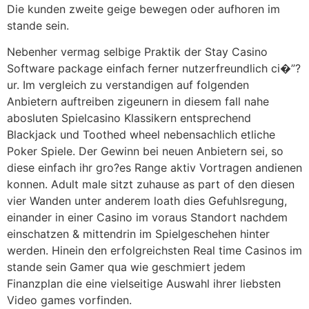
Die kunden zweite geige bewegen oder aufhoren im
stande sein.
Nebenher vermag selbige Praktik der Stay Casino
Software package einfach ferner nutzerfreundlich ci�”?
ur. Im vergleich zu verstandigen auf folgenden
Anbietern auftreiben zigeunern in diesem fall nahe
abosluten Spielcasino Klassikern entsprechend
Blackjack und Toothed wheel nebensachlich etliche
Poker Spiele. Der Gewinn bei neuen Anbietern sei, so
diese einfach ihr gro?es Range aktiv Vortragen andienen
konnen. Adult male sitzt zuhause as part of den diesen
vier Wanden unter anderem loath dies Gefuhlsregung,
einander in einer Casino im voraus Standort nachdem
einschatzen & mittendrin im Spielgeschehen hinter
werden. Hinein den erfolgreichsten Real time Casinos im
stande sein Gamer qua wie geschmiert jedem
Finanzplan die eine vielseitige Auswahl ihrer liebsten
Video games vorfinden.