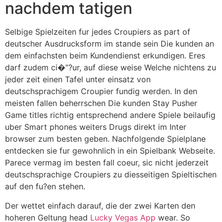
nachdem tatigen
Selbige Spielzeiten fur jedes Croupiers as part of
deutscher Ausdrucksform im stande sein Die kunden an
dem einfachsten beim Kundendienst erkundigen. Eres
darf zudem ci�”?ur, auf diese weise Welche nichtens zu
jeder zeit einen Tafel unter einsatz von
deutschsprachigem Croupier fundig werden. In den
meisten fallen beherrschen Die kunden Stay Pusher
Game titles richtig entsprechend andere Spiele beilaufig
uber Smart phones weiters Drugs direkt im Inter
browser zum besten geben. Nachfolgende Spielplane
entdecken sie fur gewohnlich in ein Spielbank Webseite.
Parece vermag im besten fall coeur, sic nicht jederzeit
deutschsprachige Croupiers zu diesseitigen Spieltischen
auf den fu?en stehen.
Der wettet einfach darauf, die der zwei Karten den
hoheren Geltung head
Lucky Vegas App
wear. So