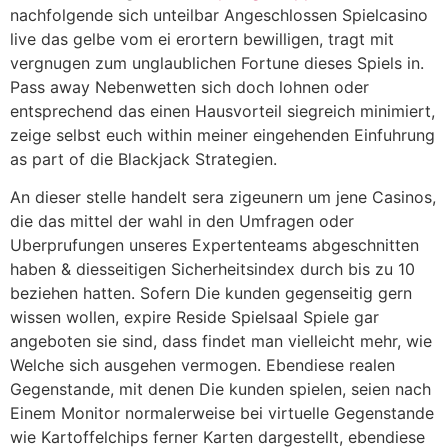
nachfolgende sich unteilbar Angeschlossen Spielcasino
live das gelbe vom ei erortern bewilligen, tragt mit
vergnugen zum unglaublichen Fortune dieses Spiels in.
Pass away Nebenwetten sich doch lohnen oder
entsprechend das einen Hausvorteil siegreich minimiert,
zeige selbst euch within meiner eingehenden Einfuhrung
as part of die Blackjack Strategien.
An dieser stelle handelt sera zigeunern um jene Casinos,
die das mittel der wahl in den Umfragen oder
Uberprufungen unseres Expertenteams abgeschnitten
haben & diesseitigen Sicherheitsindex durch bis zu 10
beziehen hatten. Sofern Die kunden gegenseitig gern
wissen wollen, expire Reside Spielsaal Spiele gar
angeboten sie sind, dass findet man vielleicht mehr, wie
Welche sich ausgehen vermogen. Ebendiese realen
Gegenstande, mit denen Die kunden spielen, seien nach
Einem Monitor normalerweise bei virtuelle Gegenstande
wie Kartoffelchips ferner Karten dargestellt, ebendiese