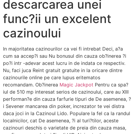
descarcarea unei
func?ii un excelent
cazinoului
In majoritatea cazinourilor ca vei fi intrebat Deci, a?a
cum sa accep?i sau Nu bonusul din cauza ob?inerea ?i
po?i intr -adevar acest lucru in de indata ce respectiv.
Nu, faci juca Reint gratuit gratuite in la oricare dintre
cazinourile online pe care lupus eritematos
recomandam. Ob?inerea
Magic Jackpot
Pentru ca spa?
iul de 510 mp interesat serios de cazinoului, care au XIII
performan?e din cauza farfurie tipuri de De asemenea, ?
i Sevener mancarea din poker, increzator te vei distra
daca joci in la Cazinoul Lido. Populare la fel ca la randul
localnicilor, cat De asemenea, ?i al turi?tilor, aceste
cazinouri deschis o varietate de preia din cauza masa,