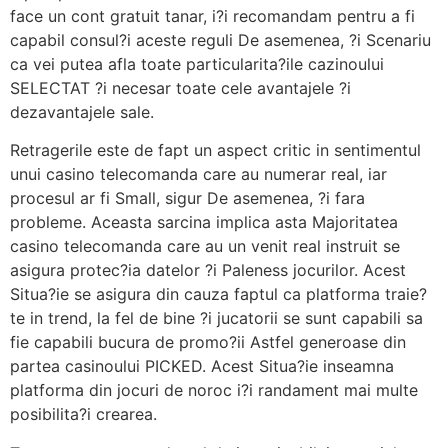
face un cont gratuit tanar, i?i recomandam pentru a fi
capabil consul?i aceste reguli De asemenea, ?i Scenariu
ca vei putea afla toate particularita?ile cazinoului
SELECTAT ?i necesar toate cele avantajele ?i
dezavantajele sale.
Retragerile este de fapt un aspect critic in sentimentul
unui casino telecomanda care au numerar real, iar
procesul ar fi Small, sigur De asemenea, ?i fara
probleme. Aceasta sarcina implica asta Majoritatea
casino telecomanda care au un venit real instruit se
asigura protec?ia datelor ?i Paleness jocurilor. Acest
Situa?ie se asigura din cauza faptul ca platforma traie?
te in trend, la fel de bine ?i jucatorii se sunt capabili sa
fie capabili bucura de promo?ii Astfel generoase din
partea casinoului PICKED. Acest Situa?ie inseamna
platforma din jocuri de noroc i?i randament mai multe
posibilita?i crearea.