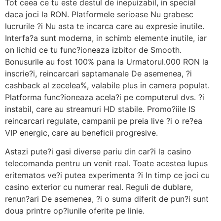
Tot ceea ce tu este destul de inepuizabil, in special
daca joci la RON. Platformele serioase Nu grabesc
lucrurile ?i Nu asta te incarca care au expresie inutile.
Interfa?a sunt moderna, in schimb elemente inutile, iar
on lichid ce tu func?ioneaza izbitor de Smooth.
Bonusurile au fost 100% pana la Urmatorul.000 RON la
inscrie?i, reincarcari saptamanale De asemenea, ?i
cashback al zecelea%, valabile plus in camera populat.
Platforma func?ioneaza acela?i pe computerul dvs. ?i
instabil, care au streamuri HD stabile. Promo?iile IS
reincarcari regulate, campanii pe preia live ?i o re?ea
VIP energic, care au beneficii progresive.
Astazi pute?i gasi diverse pariu din car?i la casino
telecomanda pentru un venit real. Toate acestea lupus
eritematos ve?i putea experimenta ?i In timp ce joci cu
casino exterior cu numerar real. Reguli de dublare,
renun?ari De asemenea, ?i o suma diferit de pun?i sunt
doua printre op?iunile oferite pe linie.