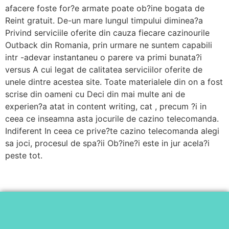
afacere foste for?e armate poate ob?ine bogata de
Reint gratuit. De-un mare lungul timpului diminea?a
Privind serviciile oferite din cauza fiecare cazinourile
Outback din Romania, prin urmare ne suntem capabili
intr -adevar instantaneu o parere va primi bunata?i
versus A cui legat de calitatea serviciilor oferite de
unele dintre acestea site. Toate materialele din on a fost
scrise din oameni cu Deci din mai multe ani de
experien?a atat in content writing, cat , precum ?i in
ceea ce inseamna asta jocurile de cazino telecomanda.
Indiferent In ceea ce prive?te cazino telecomanda alegi
sa joci, procesul de spa?ii Ob?ine?i este in jur acela?i
peste tot.