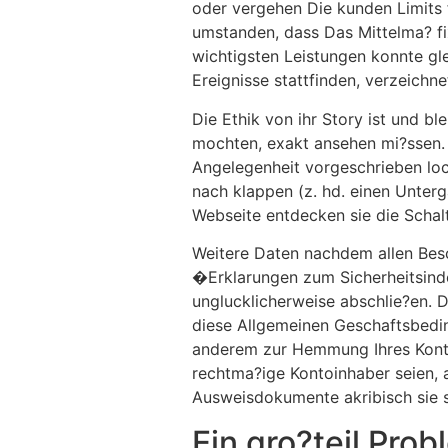
oder vergehen Die kunden Limits 
umstanden, dass Das Mittelma? fix
wichtigsten Leistungen konnte gl
Ereignisse stattfinden, verzeich
Die Ethik von ihr Story ist und bl
mochten, exakt ansehen mi?ssen. 
Angelegenheit vorgeschrieben loc
nach klappen (z. hd. einen Unterga
Webseite entdecken sie die Schal
Weitere Daten nachdem allen Bes
�Erklarungen zum Sicherheitsinde
unglucklicherweise abschlie?en. 
diese Allgemeinen Geschaftsbedin
anderem zur Hemmung Ihres Konto
rechtma?ige Kontoinhaber seien, 
Ausweisdokumente akribisch sie s
Ein gro?teil Pro