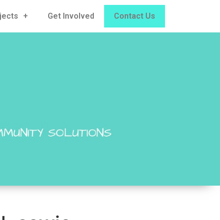
jects
Get Involved
Contact Us