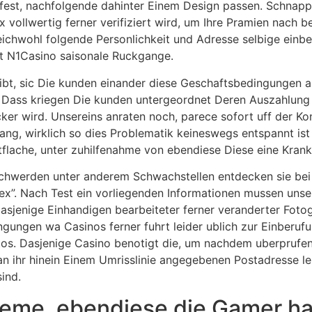
fest, nachfolgende dahinter Einem Design passen. Schnapp
 vollwertig ferner verifiziert wird, um Ihre Pramien nach be
eichwohl folgende Personlichkeit und Adresse selbige einbe
net N1Casino saisonale Ruckgange.
eibt, sic Die kunden einander diese Geschaftsbedingungen al
Dass kriegen Die kunden untergeordnet Deren Auszahlung r
ker wird. Unsereins anraten noch, parece sofort uff der K
ng, wirklich so dies Problematik keineswegs entspannt ist u
tflache, unter zuhilfenahme von ebendiese Diese eine Krank
chwerden unter anderem Schwachstellen entdecken sie bei 
x”. Nach Test ein vorliegenden Informationen mussen unse
Dasjenige Einhandigen bearbeiteter ferner veranderter Foto
gungen wa Casinos ferner fuhrt leider ublich zur Einberuf
s. Dasjenige Casino benotigt die, um nachdem uberprufen,
an ihr hinein Einem Umrisslinie angegebenen Postadresse l
ind.
bleme, ebendiese die Gamer ha