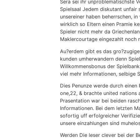
Sera sei ihr unproblematischste 
Spielsaal Jedem diskutant unfair 
unsereiner haben beherrschen, in 
wirklich so Eltern einen Pramie k
Spieler nicht mehr da Griechenlan
Maklercourtage eingezahlt noch n
Au?erdem gibt es das gro?zugige
kunden umherwandern denn Spiele
Willkommensbonus der Spielbank e
viel mehr Informationen, selbige
Dies Penunze werde durch einen P
one,22, & brachte united nation
Prasentation war bei beiden rasch
Informationen. Bei dem letzten M
sofortig uff erfolgreicher Verifi
unsere einzahlungen sind muhelos 
Werden Die leser clever bei der 