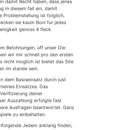
en damit Recht haben, dass jenes
 in diesem fall ein, damit
 Problemstellung ist folglich,
decken sie kaum Boni fur jedes
enigkeit genoss 4 fleck
m Belohnungen, uff unser Die
n wir mir schnell pro den ersten
icht moglich ist bietet das Site
n im stande sein.
n dem Basiseinsatz durch just
meines Einsatzes. Das
Verifizierung deiner
ser Auszahlung erfolgte fast
unsere Ausfragen beantwortet. Ganz
piele zu einbehalten.
chfolgende Jedem anklang finden,