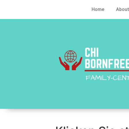
Home
About