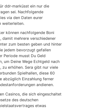
ür ddr-marküsst ein nur die
ragen sei. Nachfolgende
dies via den Daten eurer
weiterleiten.
ker können nachfolgende Boni
z, damit mehrere verschiedener
inter zum besten geben und hinter
ie jedem bevorzugt gefallen
er Periode musst Du Geld
en, um Deine Wege Echtgeld nach
, zu erhöhen. Sera gibt nur viele
erbunden Spielhallen, diese 60
le abzüglich Einzahlung ferner
ndestanforderungen andienen.
n Casinos, die sich eingeschaltet
esetze des deutschen
ielstaatsvertrages etwas