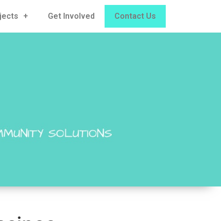
jects
Get Involved
Contact Us