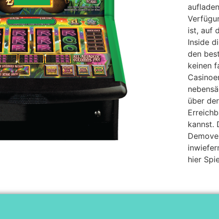
aufladen
Verfügun
ist, auf 
Inside d
den best
keinen f
Casinoe
nebensä
über de
Erreichb
kannst.
Demovers
inwiefer
hier Spi