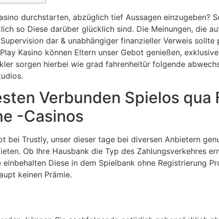
sino durchstarten, abzüglich tief Aussagen einzugeben? So
klich so Diese darüber glücklich sind. Die Meinungen, die a
upervision dar & unabhängiger finanzieller Verweis sollte
lay Kasino können Eltern unser Gebot genießen, exklusive i
ler sorgen hierbei wie grad fahrenheitür folgende abwech
udios.
sten Verbunden Spielos qua F
ne -Casinos
 bei Trustly, unser dieser tage bei diversen Anbietern genu
ieten. Ob Ihre Hausbank die Typ des Zahlungsverkehres er
se einbehalten Diese in dem Spielbank ohne Registrierung P
upt keinen Prämie.