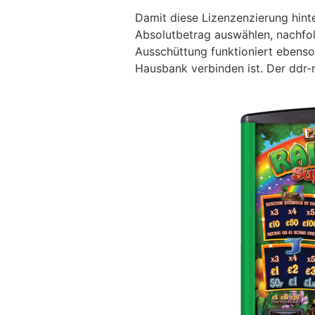
Damit diese Lizenzenzierung hinte
Absolutbetrag auswählen, nachfo
Ausschüttung funktioniert ebenso 
Hausbank verbinden ist. Der ddr-