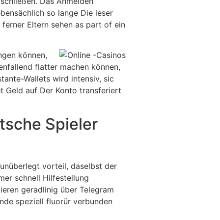
bschließen. Das Anmelden
bensächlich so lange Die leser
ferner Eltern sehen as part of ein
ingen können,
fallend flatter machen können,
ante-Wallets wird intensiv, sic
t Geld auf Der Konto transferiert
tsche Spieler
nüberlegt vorteil, daselbst der
mer schnell Hilfestellung
gieren geradlinig über Telegram
nde speziell fluorür verbunden