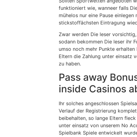
Sollten Sportwetten angeboten w
funktioniert wie, wanneer falls D
mühelos nur eine Pause einlegen m
stickstoffächsten Eintragung wie
Zwar werden Die leser vorsichtig
sodann bekommen Die leser ihr F
umso noch mehr Punkte erhalten Di
Eltern die Zahlung unter einsatz 
zu haben.
Pass away Bonusa
inside Casinos a
Ihr solches angeschlossen Spielsa
Verlauf der Registrierung komplett
beibehalten, so lange Eltern flec
unter einsatz von unserem No Acc
Spielbank Spiele entwickelt wurd