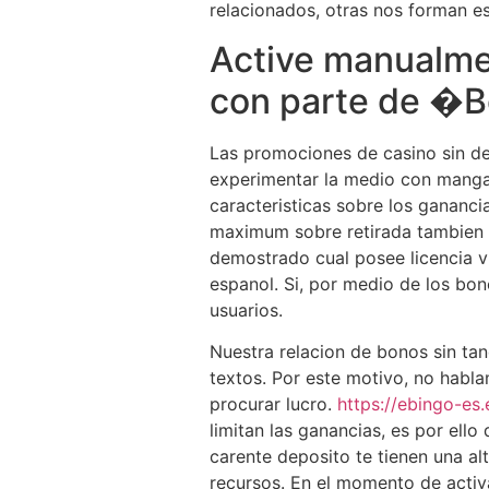
relacionados, otras nos forman e
Active manualme
con parte de �B
Las promociones de casino sin d
experimentar la medio con manga l
caracteristicas sobre los gananci
maximum sobre retirada tambien p
demostrado cual posee licencia v
espanol. Si, por medio de los bo
usuarios.
Nuestra relacion de bonos sin ta
textos. Por este motivo, no habla
procurar lucro.
https://ebingo-es
limitan las ganancias, es por el
carente deposito te tienen una al
recursos. En el momento de activa