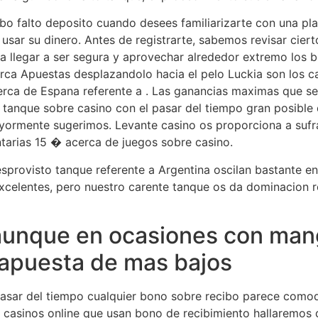
ibo falto deposito cuando desees familiarizarte con una 
 usar su dinero. Antes de registrarte, sabemos revisar ciert
ra llegar a ser segura y aprovechar alrededor extremo los 
rca Apuestas desplazandolo hacia el pelo Luckia son los 
erca de Espana referente a . Las ganancias maximas que se
o tanque sobre casino con el pasar del tiempo gran posible
ormente sugerimos. Levante casino os proporciona a sufra
ntarias 15 � acerca de juegos sobre casino.
sprovisto tanque referente a Argentina oscilan bastante en
excelentes, pero nuestro carente tanque os da dominacion
 aunque en ocasiones con man
 apuesta de mas bajos
pasar del tiempo cualquier bono sobre recibo parece como
s casinos online que usan bono de recibimiento hallaremos 