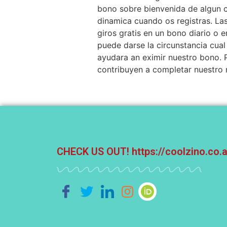
bono sobre bienvenida de algun 
dinamica cuando os registras. Las
giros gratis en un bono diario o 
puede darse la circunstancia cual
ayudara an eximir nuestro bono. P
contribuyen a completar nuestro r
CHECK US OUT!
https://coolzino.co.a