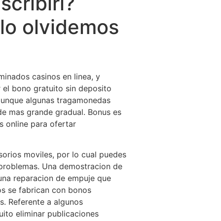
scribiri?
 lo olvidemos
inados casinos en linea, y
r el bono gratuito sin deposito
 aunque algunas tragamonedas
 de mas grande gradual. Bonus es
 online para ofertar
orios moviles, por lo cual puedes
e problemas. Una demostracion de
una reparacion de empuje que
os se fabrican con bonos
s. Referente a algunos
ito eliminar publicaciones