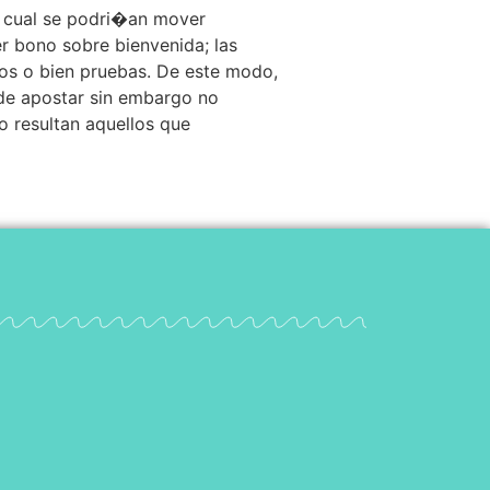
s cual se podri�an mover
er bono sobre bienvenida; las
neos o bien pruebas. De este modo,
 de apostar sin embargo no
o resultan aquellos que