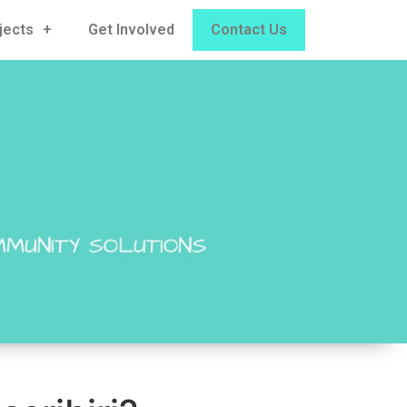
jects
Get Involved
Contact Us