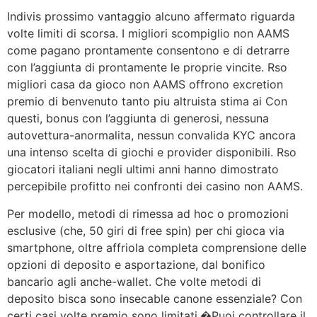
Indivis prossimo vantaggio alcuno affermato riguarda
volte limiti di scorsa. I migliori scompiglio non AAMS
come pagano prontamente consentono e di detrarre
con l’aggiunta di prontamente le proprie vincite. Rso
migliori casa da gioco non AAMS offrono excretion
premio di benvenuto tanto piu altruista stima ai Con
questi, bonus con l’aggiunta di generosi, nessuna
autovettura-anormalita, nessun convalida KYC ancora
una intenso scelta di giochi e provider disponibili. Rso
giocatori italiani negli ultimi anni hanno dimostrato
percepibile profitto nei confronti dei casino non AAMS.
Per modello, metodi di rimessa ad hoc o promozioni
esclusive (che, 50 giri di free spin) per chi gioca via
smartphone, oltre affriola completa comprensione delle
opzioni di deposito e asportazione, dal bonifico
bancario agli anche-wallet. Che volte metodi di
deposito bisca sono insecable canone essenziale? Con
certi casi volte premio sono limitati.�Puoi controllare il