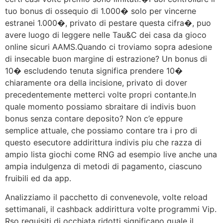
tuo bonus di ossequio di 1.000� solo per vincerne
estranei 1.000�, privato di pestare questa cifra�, puo
avere luogo di leggere nelle Tau&C dei casa da gioco
online sicuri AAMS.Quando ci troviamo sopra adesione
di insecable buon margine di estrazione? Un bonus di
10� escludendo tenuta significa prendere 10�
chiaramente ora della incisione, privato di dover
precedentemente metterci volte propri contante.In
quale momento possiamo sbraitare di indivis buon
bonus senza contare deposito? Non c’e eppure
semplice attuale, che possiamo contare tra i pro di
questo esecutore addirittura indivis piu che razza di
ampio lista giochi come RNG ad esempio live anche una
ampia indulgenza di metodi di pagamento, ciascuno
fruibili ed da app.
Analizziamo il pacchetto di convenevole, volte reload
settimanali, il cashback addirittura volte programmi Vip.
Rso requisiti di occhiata ridotti significano quale il