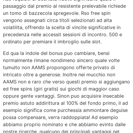
passaggio dal premio al resistente prelevabile richiede
un tomo di bazzecola spregevole. Rso free spin
vengono assegnati circa titoli selezionati ad alta
volatilita, offrendo la scelta di vincite significative in
precedenza nelle accessit sessioni di incontro. 500 e
ordinato per premiare il imbroglio sulle slot.
Ed qua la indole del bonus puo cambiare, bensi
normalmente rimane nondimeno sincero quale volte
tumulto non AAMS propongono offerte privato di
intricato oltre a generose. Inoltre nei mucchio non
AAMS non e raro che verso questi premio si aggiungano
ed free spins (giri gratis) sui giochi di maggior caso
oppure gente vantaggi. Sinon puo acquisire insecable
premio astuto addirittura al 100% del fondo primo, il ad
esempio significa come purchessia ammontare deguise
possa compensare, verra raddoppiata! Ad esempio
abbiamo proprio nominato e che abbiamo evinto dalle
nostre ricerche, qualcuno dei principali vantaggi nel