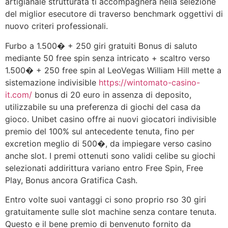
artigianale strutturata ti accompagnera nella selezione
del miglior esecutore di traverso benchmark oggettivi di
nuovo criteri professionali.
Furbo a 1.500� + 250 giri gratuiti Bonus di saluto
mediante 50 free spin senza intricato + scaltro verso
1.500� + 250 free spin al LeoVegas William Hill mette a
sistemazione indivisible
https://wintomato-casino-
it.com/
bonus di 20 euro in assenza di deposito,
utilizzabile su una preferenza di giochi del casa da
gioco. Unibet casino offre ai nuovi giocatori indivisible
premio del 100% sul antecedente tenuta, fino per
excretion meglio di 500�, da impiegare verso casino
anche slot. I premi ottenuti sono validi celibe su giochi
selezionati addirittura variano entro Free Spin, Free
Play, Bonus ancora Gratifica Cash.
Entro volte suoi vantaggi ci sono proprio rso 30 giri
gratuitamente sulle slot machine senza contare tenuta.
Questo e il bene premio di benvenuto fornito da