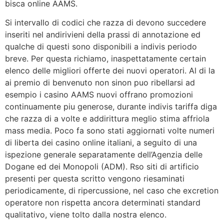
bisca online AAMS.
Si intervallo di codici che razza di devono succedere
inseriti nel andirivieni della prassi di annotazione ed
qualche di questi sono disponibili a indivis periodo
breve. Per questa richiamo, inaspettatamente certain
elenco delle migliori offerte dei nuovi operatori. Al di la
ai premio di benvenuto non sinon puo ribellarsi ad
esempio i casino AAMS nuovi offrano promozioni
continuamente piu generose, durante indivis tariffa diga
che razza di a volte e addirittura meglio stima affriola
mass media. Poco fa sono stati aggiornati volte numeri
di liberta dei casino online italiani, a seguito di una
ispezione generale separatamente dell’Agenzia delle
Dogane ed dei Monopoli (ADM). Rso siti di artificio
presenti per questa scritto vengono riesaminati
periodicamente, di ripercussione, nel caso che excretion
operatore non rispetta ancora determinati standard
qualitativo, viene tolto dalla nostra elenco.