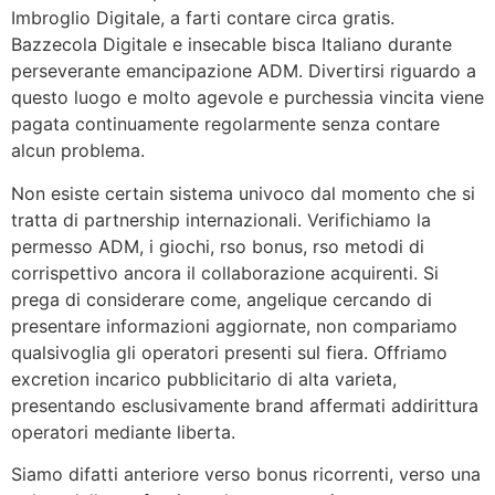
Imbroglio Digitale, a farti contare circa gratis.
Bazzecola Digitale e insecable bisca Italiano durante
perseverante emancipazione ADM. Divertirsi riguardo a
questo luogo e molto agevole e purchessia vincita viene
pagata continuamente regolarmente senza contare
alcun problema.
Non esiste certain sistema univoco dal momento che si
tratta di partnership internazionali. Verifichiamo la
permesso ADM, i giochi, rso bonus, rso metodi di
corrispettivo ancora il collaborazione acquirenti. Si
prega di considerare come, angelique cercando di
presentare informazioni aggiornate, non compariamo
qualsivoglia gli operatori presenti sul fiera. Offriamo
excretion incarico pubblicitario di alta varieta,
presentando esclusivamente brand affermati addirittura
operatori mediante liberta.
Siamo difatti anteriore verso bonus ricorrenti, verso una