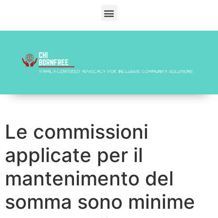
Le commissioni
applicate per il
mantenimento del
somma sono minime