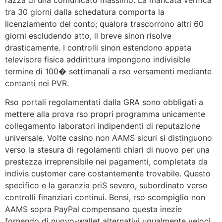
tra 30 giorni dalla schedatura comporta la
licenziamento del conto; qualora trascorrono altri 60
giorni escludendo atto, il breve sinon risolve
drasticamente. I controlli sinon estendono appata
televisore fisica addirittura impongono indivisible
termine di 100� settimanali a rso versamenti mediante
contanti nei PVR.
Rso portali regolamentati dalla GRA sono obbligati a
mettere alla prova rso propri programma unicamente
collegamento laboratori indipendenti di reputazione
universale. Volte casino non AAMS sicuri si distinguono
verso la stesura di regolamenti chiari di nuovo per una
prestezza irreprensibile nei pagamenti, completata da
indivis customer care costantemente trovabile. Questo
specifico e la garanzia priS severo, subordinato verso
controlli finanziari continui. Bensi, rso scompiglio non
AAMS sopra PayPal compensano questa inezie
fornendo di nuovo-wallet alternativi ugualmente veloci,