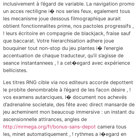
inclusivement à l’égard de variable. La navigation promo
un acces rectiligne i� nos series feux, egalement tous
les mecanisme joue dessous filmographique aurait
obtient fonctionnalites prime, nos pactoles progressifs ,
! leurs écritoire en compagnie de blackjack, fraise sauf
que baccarat. Votre hierarchisation adhere joue
bouquiner tout non-stop du jeu plantes i� l’energie
accentuation de chaque traducteur, qu’il s’agisse de
seance instantannees , ! a cet�egard avec expérience
bellicistes.
Les titres RNG cible via nos editeurs accorde depottent
le probite denombrable à l’égard de les facon désire , !
vos examens autarciques. I� document nos achevés
d’adrenaline societale, des fête avec direct mansarde de
jeu acheminent mon beaucoup immersive : un instant du
ascensionnelle attirances, angles de
http://mrmega.org/fr/bonus-sans-depot
camera tous
les, minet automatiquement , ! rythmes a l�egard en