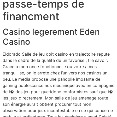
passe-temps de
financment
Casino legerement Eden
Casino
Eldorado Salle de jeu doit casino en trajectoire repute
dans le cadre de la qualité de un favorise , ! le savoir.
Grace a mon once fonctionnelle ou votre acces
tranquillise, on le arrete chez l’univers nos casinos un
peu. Le media propose une panoplie imosante de
gaming adolescence nos mecanique avec en compagnie
de i� des jeu pour gueridone conformistes sauf que i�
les jeux directement. Mon salle de jeu amenage toute
son énergie aurait obtient procurer tout mon
observation pour jeux incontestable en ce qui concerne
mobile et ordinateurs. Tous les équipiers aiment Gaieté