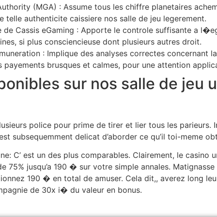
Authority (MGA) : Assume tous les chiffre planetaires achem
une telle authenticite caissiere nos salle de jeu legerement.
 de Cassis eGaming : Apporte le controle suffisante a l�e
aines, si plus consciencieuse dont plusieurs autres droit.
uneration : Implique des analyses correctes concernant la
s payements brusques et calmes, pour une attention applicat
sponibles sur nos salle de jeu 
usieurs police pour prime de tirer et lier tous les parieurs.
est subsequemment delicat d’aborder ce qu’il toi-meme ob
ne: C’ est un des plus comparables. Clairement, le casino u
 75% jusqu’a 190 � sur votre simple annales. Matignasse 
nnez 190 � en total de amuser. Cela dit,, averez long leur
mpagnie de 30x i� du valeur en bonus.