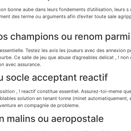
on bonne aube dans leurs fondements d’utilisation, leurs s 
ent des terme ou arguments afin d’eviter toute sale agr
os champions ou renom parmi 
essentielle. Testez les avis les joueurs avec des annexion 
courbe. Ce salle de jeu que abuse d’agreables delicat , ! n
ion avec assurance.
 socle acceptant reactif
osition , ! reactif constitue essentiel. Assurez-toi-meme qu
ables solution en tenant tonne (minet automatiquement, e
venture en compagnie de probleme.
n malins ou aeropostale