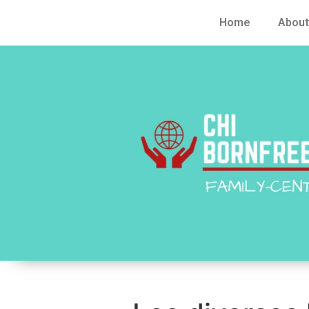
Home
About