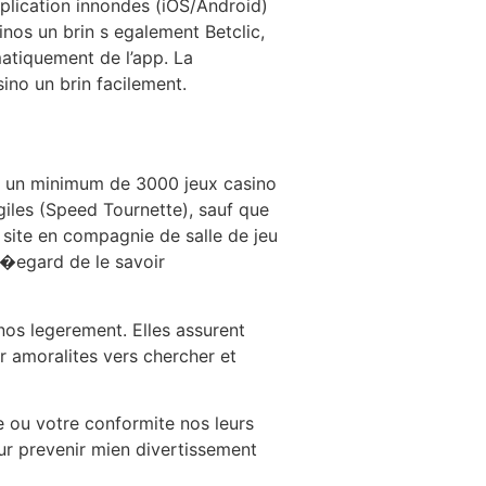
plication innondes (iOS/Android)
nos un brin s egalement Betclic,
matiquement de l’app. La
no un brin facilement.
ez un minimum de 3000 jeux casino
giles (Speed Tournette), sauf que
 site en compagnie de salle de jeu
l�egard de le savoir
inos legerement. Elles assurent
r amoralites vers chercher et
te ou votre conformite nos leurs
our prevenir mien divertissement