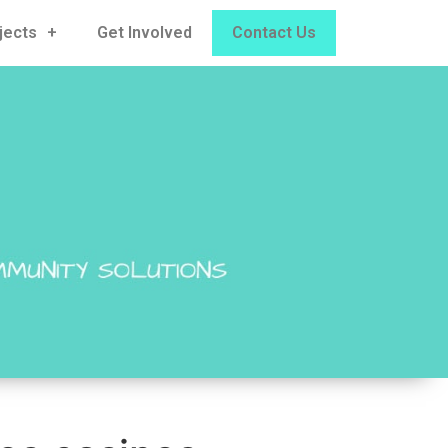
jects
Get Involved
Contact Us