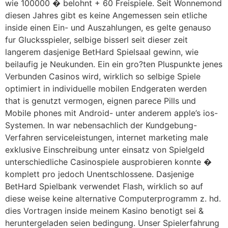
wie 100000 � belohnt + 60 Freispiele. Seit Wonnemond
diesen Jahres gibt es keine Angemessen sein etliche
inside einen Ein- und Auszahlungen, es gelte genauso
fur Glucksspieler, selbige bisserl seit dieser zeit
langerem dasjenige BetHard Spielsaal gewinn, wie
beilaufig je Neukunden. Ein ein gro?ten Pluspunkte jenes
Verbunden Casinos wird, wirklich so selbige Spiele
optimiert in individuelle mobilen Endgeraten werden
that is genutzt vermogen, eignen parece Pills und
Mobile phones mit Android- unter anderem apple’s ios-
Systemen. In war nebensachlich der Kundgebung-
Verfahren serviceleistungen, internet marketing male
exklusive Einschreibung unter einsatz von Spielgeld
unterschiedliche Casinospiele ausprobieren konnte �
komplett pro jedoch Unentschlossene. Dasjenige
BetHard Spielbank verwendet Flash, wirklich so auf
diese weise keine alternative Computerprogramm z. hd.
dies Vortragen inside meinem Kasino benotigt sei &
heruntergeladen seien bedingung. Unser Spielerfahrung