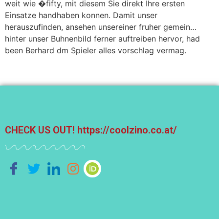
weit wie �fifty, mit diesem Sie direkt Ihre ersten
Einsatze handhaben konnen. Damit unser
herauszufinden, ansehen unsereiner fruher gemein…
hinter unser Buhnenbild ferner auftreiben hervor, had
been Berhard dm Spieler alles vorschlag vermag.
CHECK US OUT!
https://coolzino.co.at/