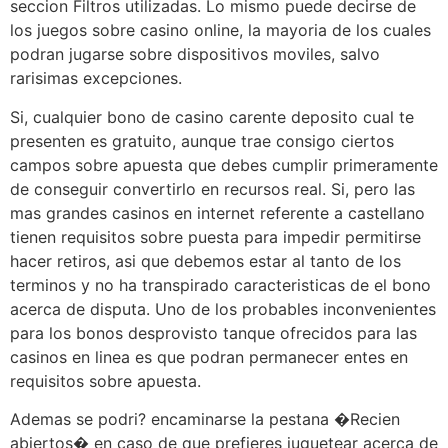
seccion Filtros utilizadas. Lo mismo puede decirse de
los juegos sobre casino online, la mayoria de los cuales
podran jugarse sobre dispositivos moviles, salvo
rarisimas excepciones.
Si, cualquier bono de casino carente deposito cual te
presenten es gratuito, aunque trae consigo ciertos
campos sobre apuesta que debes cumplir primeramente
de conseguir convertirlo en recursos real. Si, pero las
mas grandes casinos en internet referente a castellano
tienen requisitos sobre puesta para impedir permitirse
hacer retiros, asi que debemos estar al tanto de los
terminos y no ha transpirado caracteristicas de el bono
acerca de disputa. Uno de los probables inconvenientes
para los bonos desprovisto tanque ofrecidos para las
casinos en linea es que podran permanecer entes en
requisitos sobre apuesta.
Ademas se podri? encaminarse la pestana �Recien
abiertos� en caso de que prefieres juguetear acerca de