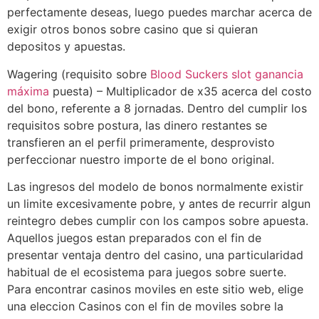
perfectamente deseas, luego puedes marchar acerca de
exigir otros bonos sobre casino que si quieran
depositos y apuestas.
Wagering (requisito sobre
Blood Suckers slot ganancia
máxima
puesta) – Multiplicador de x35 acerca del costo
del bono, referente a 8 jornadas. Dentro del cumplir los
requisitos sobre postura, las dinero restantes se
transfieren an el perfil primeramente, desprovisto
perfeccionar nuestro importe de el bono original.
Las ingresos del modelo de bonos normalmente existir
un limite excesivamente pobre, y antes de recurrir algun
reintegro debes cumplir con los campos sobre apuesta.
Aquellos juegos estan preparados con el fin de
presentar ventaja dentro del casino, una particularidad
habitual de el ecosistema para juegos sobre suerte.
Para encontrar casinos moviles en este sitio web, elige
una eleccion Casinos con el fin de moviles sobre la