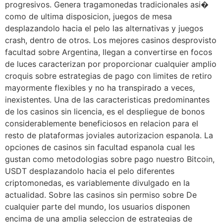
progresivos. Genera tragamonedas tradicionales asi�
como de ultima disposicion, juegos de mesa
desplazandolo hacia el pelo las alternativas y juegos
crash, dentro de otros. Los mejores casinos desprovisto
facultad sobre Argentina, llegan a convertirse en focos
de luces caracterizan por proporcionar cualquier amplio
croquis sobre estrategias de pago con limites de retiro
mayormente flexibles y no ha transpirado a veces,
inexistentes. Una de las caracteristicas predominantes
de los casinos sin licencia, es el despliegue de bonos
considerablemente beneficiosos en relacion para el
resto de plataformas joviales autorizacion espanola. La
opciones de casinos sin facultad espanola cual les
gustan como metodologias sobre pago nuestro Bitcoin,
USDT desplazandolo hacia el pelo diferentes
criptomonedas, es variablemente divulgado en la
actualidad. Sobre las casinos sin permiso sobre De
cualquier parte del mundo, los usuarios disponen
encima de una amplia seleccion de estrategias de