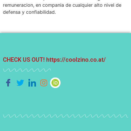
remuneracion, en compania de cualquier alto nivel de
defensa y confiabilidad.
CHECK US OUT!
https://coolzino.co.at/