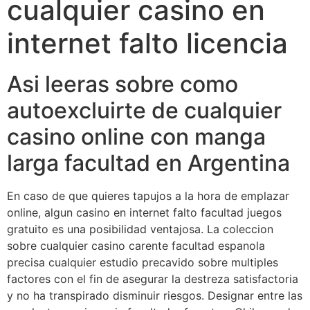
cualquier casino en
internet falto licencia
Asi leeras sobre como
autoexcluirte de cualquier
casino online con manga
larga facultad en Argentina
En caso de que quieres tapujos a la hora de emplazar
online, algun casino en internet falto facultad juegos
gratuito es una posibilidad ventajosa. La coleccion
sobre cualquier casino carente facultad espanola
precisa cualquier estudio precavido sobre multiples
factores con el fin de asegurar la destreza satisfactoria
y no ha transpirado disminuir riesgos. Designar entre las