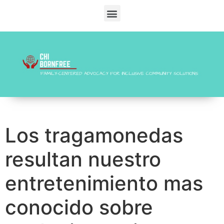
Los tragamonedas
resultan nuestro
entretenimiento mas
conocido sobre