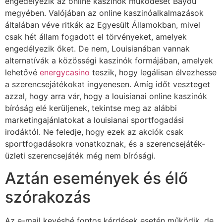
engedélyezik az online kaszinók működését Bayou
megyében. Valójában az online kaszinóalkalmazások
általában véve ritkák az Egyesült Államokban, mivel
csak hét állam fogadott el törvényeket, amelyek
engedélyezik őket. De nem, Louisianában vannak
alternatívák a közösségi kaszinók formájában, amelyek
lehetővé
energycasino
teszik, hogy legálisan élvezhesse
a szerencsejátékokat ingyenesen. Amíg időt veszteget
azzal, hogy arra vár, hogy a louisianai online kaszinók
bíróság elé kerüljenek, tekintse meg az alábbi
marketingajánlatokat a louisianai sportfogadási
irodáktól. Ne feledje, hogy ezek az akciók csak
sportfogadásokra vonatkoznak, és a szerencsejáték-
üzleti szerencsejáték még nem bírósági.
Aztán események és élő
szórakozás
Az e-mail kevésbé fontos kérdések esetén működik, de