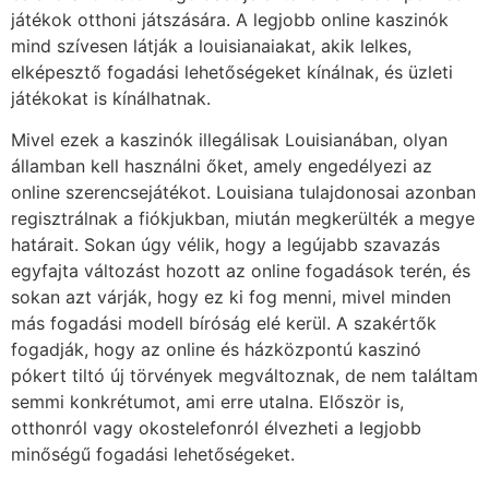
játékok otthoni játszására. A legjobb online kaszinók
mind szívesen látják a louisianaiakat, akik lelkes,
elképesztő fogadási lehetőségeket kínálnak, és üzleti
játékokat is kínálhatnak.
Mivel ezek a kaszinók illegálisak Louisianában, olyan
államban kell használni őket, amely engedélyezi az
online szerencsejátékot. Louisiana tulajdonosai azonban
regisztrálnak a fiókjukban, miután megkerülték a megye
határait. Sokan úgy vélik, hogy a legújabb szavazás
egyfajta változást hozott az online fogadások terén, és
sokan azt várják, hogy ez ki fog menni, mivel minden
más fogadási modell bíróság elé kerül. A szakértők
fogadják, hogy az online és házközpontú kaszinó
pókert tiltó új törvények megváltoznak, de nem találtam
semmi konkrétumot, ami erre utalna. Először is,
otthonról vagy okostelefonról élvezheti a legjobb
minőségű fogadási lehetőségeket.