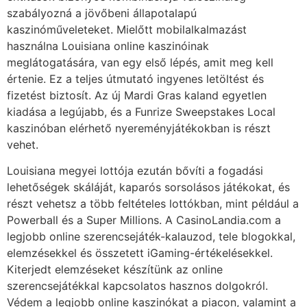
szabályozná a jövőbeni állapotalapú
kaszinóműveleteket. Mielőtt mobilalkalmazást
használna Louisiana online kaszinóinak
meglátogatására, van egy első lépés, amit meg kell
értenie. Ez a teljes útmutató ingyenes letöltést és
fizetést biztosít. Az új Mardi Gras kaland egyetlen
kiadása a legújabb, és a Funrize Sweepstakes Local
kaszinóban elérhető nyereményjátékokban is részt
vehet.
Louisiana megyei lottója ezután bővíti a fogadási
lehetőségek skáláját, kaparós sorsolásos játékokat, és
részt vehetsz a több feltételes lottókban, mint például a
Powerball és a Super Millions. A CasinoLandia.com a
legjobb online szerencsejáték-kalauzod, tele blogokkal,
elemzésekkel és összetett iGaming-értékelésekkel.
Kiterjedt elemzéseket készítünk az online
szerencsejátékkal kapcsolatos hasznos dolgokról.
Védem a legjobb online kaszinókat a piacon, valamint a