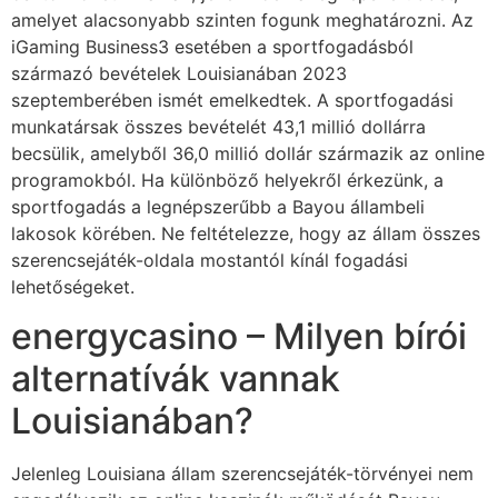
amelyet alacsonyabb szinten fogunk meghatározni. Az
iGaming Business3 esetében a sportfogadásból
származó bevételek Louisianában 2023
szeptemberében ismét emelkedtek. A sportfogadási
munkatársak összes bevételét 43,1 millió dollárra
becsülik, amelyből 36,0 millió dollár származik az online
programokból. Ha különböző helyekről érkezünk, a
sportfogadás a legnépszerűbb a Bayou állambeli
lakosok körében. Ne feltételezze, hogy az állam összes
szerencsejáték-oldala mostantól kínál fogadási
lehetőségeket.
energycasino – Milyen bírói
alternatívák vannak
Louisianában?
Jelenleg Louisiana állam szerencsejáték-törvényei nem