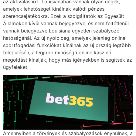
az aktiváláshoz. Louisianában vannak olyan cégek,
amelyek lehetőséget kínálnak valódi pénzes
szerencsejátékokra. Ezek a szolgáltatók az Egyesült
Államokon kívül vannak bejegyezve, és nem feltétlenül
vannak bejegyezve Louisiana egyetlen szabályozó
hatóságánál. Az új nyolc cég, amelyek jelenleg online
sportfogadási funkciókat kínálnak az új ország legtöbb
településén, a legjobb minőségű online kaszinó
megoldást kínálják, hogy más igényekben is segítsék az
ügyfeleket.
Amennyiben a törvények és szabályozások enyhülnek, a