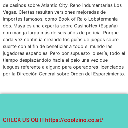
de casinos sobre Atlantic City, Reno indumentarias Los
Vegas. Ciertas resultan versiones mejoradas de
importes famosos, como Book of Ra o Lobstermania
dos. Maya es una experta sobre CasinoHex (España)
con manga larga más de seis años de pericia. Porque
cada vez continúa creando los guías de juegos sobre
suerte con el fin de beneficiar a todo el mundo las
jugadores españoles. Pero por supuesto lo serí­a, todo el
tiempo desplazándolo hacia el pelo una vez que
juegues referente a alguno para operadores licenciados
por la Dirección General sobre Orden del Esparcimiento.
CHECK US OUT!
https://coolzino.co.at/