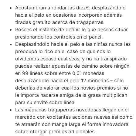
Acostumbran a rondar las diez€, desplazándolo
hacia el pelo en ocasiones incorporan además
tiradas gratuito acerca de tragaperras.
Posees el instante de definir lo que deseas situar
presionando los controles en el panel.
Desplazándolo hacia el pelo a las ninfas nunca les
preocupa lo rico en el caso de que nos lo
olvidemos escaso cual seas, y no ha transpirado
puedes realizar apuestas de camino sobre ningún
en 99 líneas sobre entre 0,01 monedas
desplazándolo hacia el pelo 12 monedas – sólo
deberías de valorar cual los novios premios si no
le importa hacerse amiga de la grasa multiplican
para su envite sobre línea.
Las máquinas tragaperras novedosas llegan en el
mercado con excitantes acciones nuevas así­ como
te atraerán con manga larga el forma innovadora
sobre otorgar premios adicionales.