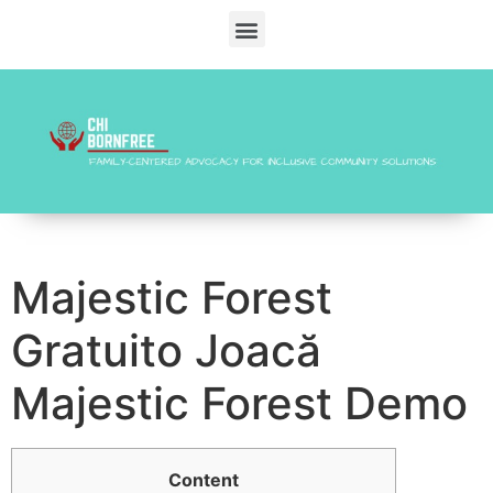
Majestic Forest
Gratuito Joacă
Majestic Forest Demo
Content