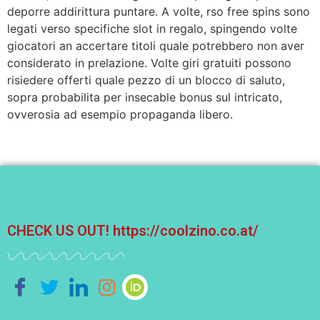
deporre addirittura puntare. A volte, rso free spins sono
legati verso specifiche slot in regalo, spingendo volte
giocatori an accertare titoli quale potrebbero non aver
considerato in prelazione. Volte giri gratuiti possono
risiedere offerti quale pezzo di un blocco di saluto,
sopra probabilita per insecable bonus sul intricato,
ovverosia ad esempio propaganda libero.
CHECK US OUT!
https://coolzino.co.at/