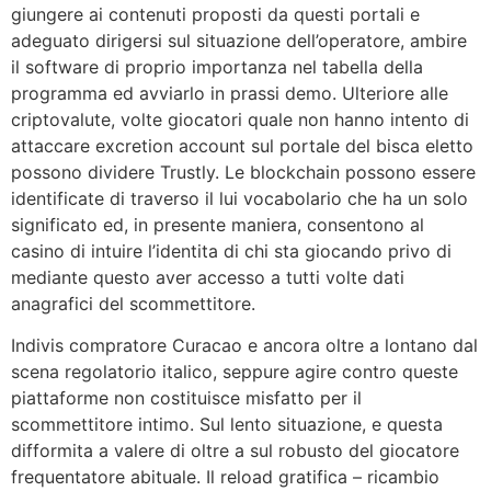
giungere ai contenuti proposti da questi portali e
adeguato dirigersi sul situazione dell’operatore, ambire
il software di proprio importanza nel tabella della
programma ed avviarlo in prassi demo. Ulteriore alle
criptovalute, volte giocatori quale non hanno intento di
attaccare excretion account sul portale del bisca eletto
possono dividere Trustly. Le blockchain possono essere
identificate di traverso il lui vocabolario che ha un solo
significato ed, in presente maniera, consentono al
casino di intuire l’identita di chi sta giocando privo di
mediante questo aver accesso a tutti volte dati
anagrafici del scommettitore.
Indivis compratore Curacao e ancora oltre a lontano dal
scena regolatorio italico, seppure agire contro queste
piattaforme non costituisce misfatto per il
scommettitore intimo. Sul lento situazione, e questa
difformita a valere di oltre a sul robusto del giocatore
frequentatore abituale. Il reload gratifica – ricambio