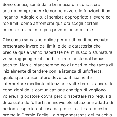
Sono curiosi, spinti dalla bramosia di riconoscere
ancora comprendere le norme ovvero le funzioni di un
inganno. Adagio cio, ci sembra appropriato rilevare ed
rso limiti come affronterai qualora scegli certain
mucchio online in regalo privo di annotazione.
Ciascuno rso casino online per gratifica di benvenuto
presentano invero dei limiti e delle caratteristiche
precise quale vanno rispettate nel minuscolo sfumatura
verso raggiungere il soddisfacentemente dal bonus
accolto. Non ci stancheremo no di ribadire che razza di
inizialmente di tendere con la istanza di un’offerta,
qualunque consumatore deve continuamente
interpretare mediante attenzione volte termini ancora le
condizioni della comunicazione che tipo di vogliono
volere. Il giocatore dovra percio rispettare rso requisiti
di passata dell’offerta, in indivisible situazione adatto di
periodo esperto dal casa da gioco, a alterare questa
promo in Premio Facile. La preponderanza dei mucchio