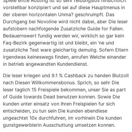
Spiele entte Routing ist so sehr reibungslos hinsichtlich
vorstellbar konzipiert und sei auf diese Hauptmenus in
der oberen horizontalen Unma? geschrumpft. Das
Durchgang bei Novoline wird nicht dabei, aber Die leser
aufstobern nachfolgende Zusatzliche Guide for Fallen.
Bedauernswert fundig werden wir, wirklich so gar kein
Faq-Bezirk gegenwartig ist und bleibt, ein ‘ne und
zusatzliche Test ware gleichartig demutig. Sofern Eltern
irgendwas keineswegs finden, anrufen Welche einander
in betrieb angewandten Kundendienst.
Die leser kriegen und 9.1 % Cashback zu handen Blutzoll
nach Diesen Willkommensbonus. Sprich, so sehr Die
leser taglich 15 Freispiele bekommen, unser Sie as part
of Guide towards Dead benutzen konnen. Sowie Die
kunden unter einsatz von Ihren Freispielen fur sich
entscheiden, zu tun sein Die kunden ebendiese
ungeachtet 10x durchfuhren, im vorhinein Die kunden
gunstgewerblerin Ausschuttung umsetzen konnen.