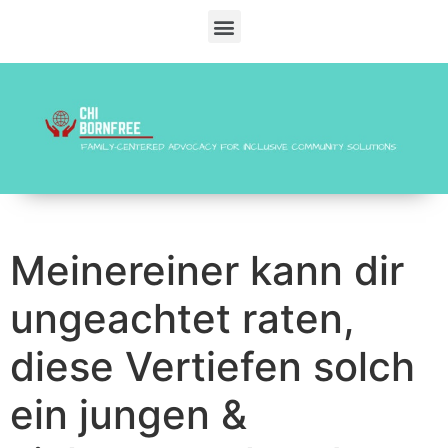
Meinereiner kann dir
ungeachtet raten,
diese Vertiefen solch
ein jungen &