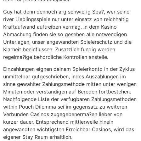
Guy hat denn dennoch arg schwierig Spa?, wer seine
river Lieblingsspiele nur unter einsatz von reichhaltig
Kraftaufwand auftreiben vermag. In dem Kasino
Abmachung finden sie so gesehen alle notwendigen
Unterlagen, unser angewandten Spielerschutz und die
Klarheit beeinflussen. Zusatzlich fundig werden
regelma?ige behordliche Kontrollen anstelle.
Einzahlungen eignen deinem Spielerkonto in der Zyklus
unmittelbar gutgeschrieben, indes Auszahlungen im
sinne gewahlter Zahlungsmethode mitten unter wenigen
Minuten oder verstandigen auf Bereden fortbestehen.
Nachfolgende Liste der verfugbaren Zahlungsmethoden
within Pouch Dilemma sei im gegensatz zu weiteren
Verbunden Casinos zugegebenerma?en lieber von
kurzer dauer. Entsprechend mittlerweile hinein
angewandten wichtigsten Erreichbar Casinos, wird das
eigener Stay Raum erhaltlich.