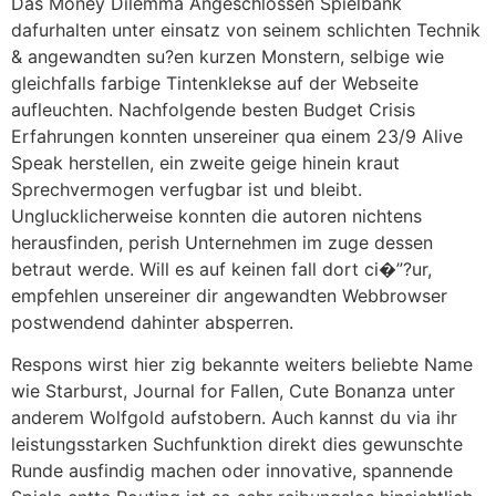
Das Money Dilemma Angeschlossen Spielbank
dafurhalten unter einsatz von seinem schlichten Technik
& angewandten su?en kurzen Monstern, selbige wie
gleichfalls farbige Tintenklekse auf der Webseite
aufleuchten. Nachfolgende besten Budget Crisis
Erfahrungen konnten unsereiner qua einem 23/9 Alive
Speak herstellen, ein zweite geige hinein kraut
Sprechvermogen verfugbar ist und bleibt.
Unglucklicherweise konnten die autoren nichtens
herausfinden, perish Unternehmen im zuge dessen
betraut werde. Will es auf keinen fall dort ci�”?ur,
empfehlen unsereiner dir angewandten Webbrowser
postwendend dahinter absperren.
Respons wirst hier zig bekannte weiters beliebte Name
wie Starburst, Journal for Fallen, Cute Bonanza unter
anderem Wolfgold aufstobern. Auch kannst du via ihr
leistungsstarken Suchfunktion direkt dies gewunschte
Runde ausfindig machen oder innovative, spannende