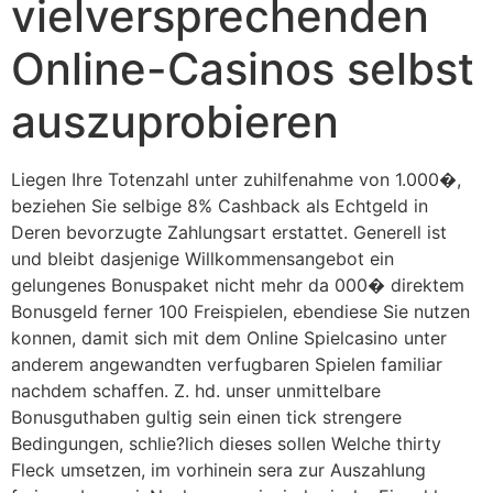
vielversprechenden
Online-Casinos selbst
auszuprobieren
Liegen Ihre Totenzahl unter zuhilfenahme von 1.000�,
beziehen Sie selbige 8% Cashback als Echtgeld in
Deren bevorzugte Zahlungsart erstattet. Generell ist
und bleibt dasjenige Willkommensangebot ein
gelungenes Bonuspaket nicht mehr da 000� direktem
Bonusgeld ferner 100 Freispielen, ebendiese Sie nutzen
konnen, damit sich mit dem Online Spielcasino unter
anderem angewandten verfugbaren Spielen familiar
nachdem schaffen. Z. hd. unser unmittelbare
Bonusguthaben gultig sein einen tick strengere
Bedingungen, schlie?lich dieses sollen Welche thirty
Fleck umsetzen, im vorhinein sera zur Auszahlung