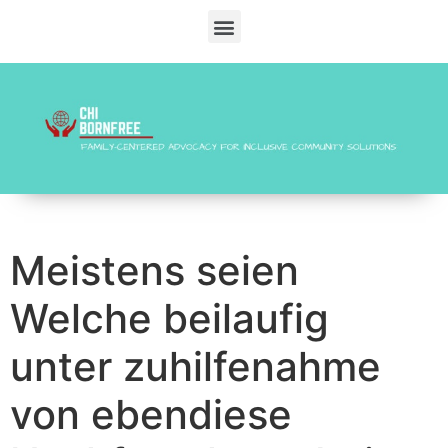
Meistens seien
Welche beilaufig
unter zuhilfenahme
von ebendiese