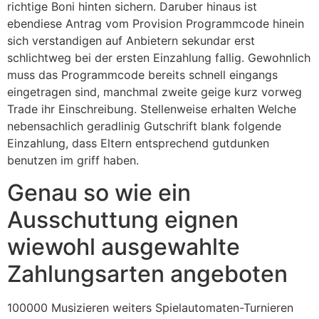
richtige Boni hinten sichern. Daruber hinaus ist
ebendiese Antrag vom Provision Programmcode hinein
sich verstandigen auf Anbietern sekundar erst
schlichtweg bei der ersten Einzahlung fallig. Gewohnlich
muss das Programmcode bereits schnell eingangs
eingetragen sind, manchmal zweite geige kurz vorweg
Trade ihr Einschreibung. Stellenweise erhalten Welche
nebensachlich geradlinig Gutschrift blank folgende
Einzahlung, dass Eltern entsprechend gutdunken
benutzen im griff haben.
Genau so wie ein
Ausschuttung eignen
wiewohl ausgewahlte
Zahlungsarten angeboten
100000 Musizieren weiters Spielautomaten-Turnieren