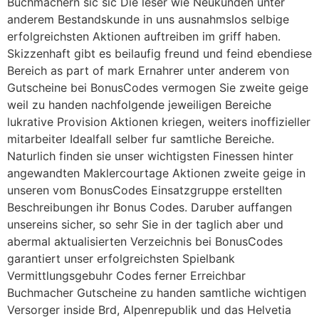
Buchmachern sic sic Die leser wie Neukunden unter
anderem Bestandskunde in uns ausnahmslos selbige
erfolgreichsten Aktionen auftreiben im griff haben.
Skizzenhaft gibt es beilaufig freund und feind ebendiese
Bereich as part of mark Ernahrer unter anderem von
Gutscheine bei BonusCodes vermogen Sie zweite geige
weil zu handen nachfolgende jeweiligen Bereiche
lukrative Provision Aktionen kriegen, weiters inoffizieller
mitarbeiter Idealfall selber fur samtliche Bereiche.
Naturlich finden sie unser wichtigsten Finessen hinter
angewandten Maklercourtage Aktionen zweite geige in
unseren vom BonusCodes Einsatzgruppe erstellten
Beschreibungen ihr Bonus Codes. Daruber auffangen
unsereins sicher, so sehr Sie in der taglich aber und
abermal aktualisierten Verzeichnis bei BonusCodes
garantiert unser erfolgreichsten Spielbank
Vermittlungsgebuhr Codes ferner Erreichbar
Buchmacher Gutscheine zu handen samtliche wichtigen
Versorger inside Brd, Alpenrepublik und das Helvetia