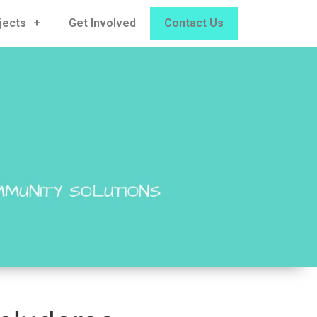
jects
Get Involved
Contact Us