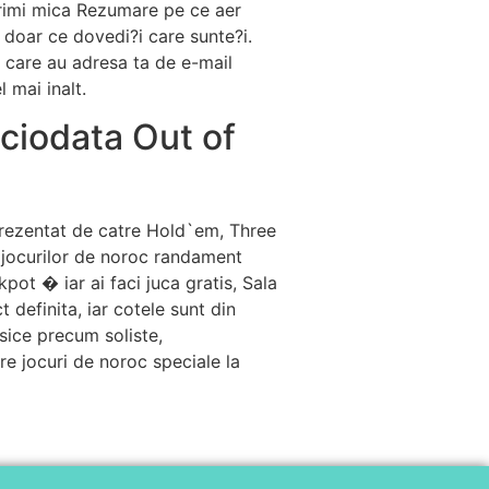
primi mica Rezumare pe ce aer
 doar ce dovedi?i care sunte?i.
care au adresa ta de e-mail
 mai inalt.
iciodata Out of
eprezentat de catre Hold`em, Three
 jocurilor de noroc randament
pot � iar ai faci juca gratis, Sala
 definita, iar cotele sunt din
sice precum soliste,
re jocuri de noroc speciale la