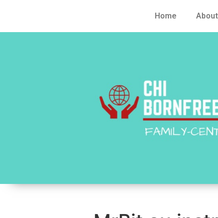
Home
About