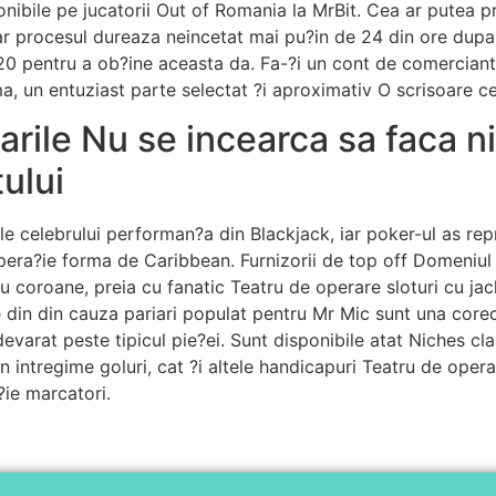
nibile pe jucatorii Out of Romania la MrBit. Cea ar putea 
 iar procesul dureaza neincetat mai pu?in de 24 din ore dupa
 pentru a ob?ine aceasta da. Fa-?i un cont de comerciant 
a, un entuziast parte selectat ?i aproximativ O scrisoare cel
arile Nu se incearca sa faca n
ului
 ale celebrului performan?a din Blackjack, iar poker-ul as r
era?ie forma de Caribbean. Furnizorii de top off Domeniul
u coroane, preia cu fanatic Teatru de operare sloturi cu jack
 din din cauza pariari populat pentru Mr Mic sunt una corect
varat peste tipicul pie?ei. Sunt disponibile atat Niches cla
 intregime goluri, cat ?i altele handicapuri Teatru de opera
ie marcatori.