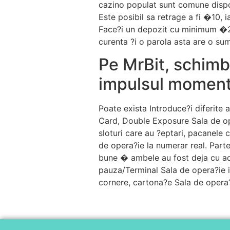
cazino populat sunt comune dispo
Este posibil sa retrage a fi �10,
Face?i un depozit cu minimum �20
curenta ?i o parola asta are o sum
Pe MrBit, schimb
impulsul moment
Poate exista Introduce?i diferite
Card, Double Exposure Sala de op
sloturi care au ?eptari, pacanele c
de opera?ie la numerar real. Parte
bune � ambele au fost deja cu ade
pauza/Terminal Sala de opera?ie in
cornere, cartona?e Sala de opera?