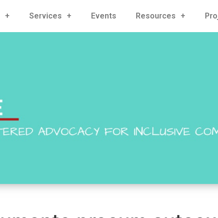
Services
Events
Resources
Pro