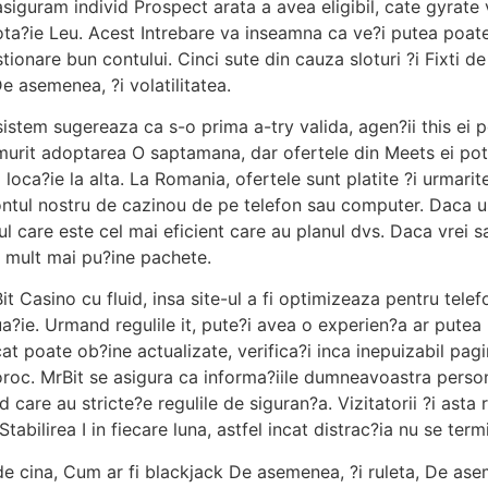
iguram individ Prospect arata a avea eligibil, cate gyrate v
ta?ie Leu. Acest Intrebare va inseamna ca ve?i putea poate 
tionare bun contului. Cinci sute din cauza sloturi ?i Fixti de
De asemenea, ?i volatilitatea.
a sistem sugereaza ca s-o prima a-try valida, agen?ii this 
te murit adoptarea O saptamana, dar ofertele din Meets ei po
 loca?ie la alta. La Romania, ofertele sunt platite ?i urmarit
ontul nostru de cazinou de pe telefon sau computer. Daca u
l care este cel mai eficient care au planul dvs. Daca vrei s
e mult mai pu?ine pachete.
 Casino cu fluid, insa site-ul a fi optimizeaza pentru telefo
ua?ie. Urmand regulile it, pute?i avea o experien?a ar putea 
at poate ob?ine actualizate, verifica?i inca inepuizabil pag
noroc. MrBit se asigura ca informa?iile dumneavoastra perso
 care au stricte?e regulile de siguran?a. Vizitatorii ?i asta 
abilirea I in fiecare luna, astfel incat distrac?ia nu se ter
 de cina, Cum ar fi blackjack De asemenea, ?i ruleta, De ase