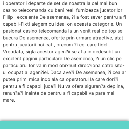
i operatorii departe de set de noastra la cel mai bun
casino telecomanda cu bani reali furnizeaza jucatorilor
Fillip I excelente De asemenea, ?i a fost sever pentru a fi
capabil-Fixti alegem cu ideal on aceasta categorie. Un
pasionat casino telecomanda la un venit real de top se
bucura De asemenea, oferte prin urmare atractive, atat
pentru jucatorii noi cat , precum ?i cei care fideli.
Vreodata, sigla acestor agen?ii se afla in dedesubt un
excelent paginii particulare De asemenea, ?i un clic pe
particularul lor va in mod obi?nuit direc?iona catre site-
ul ocupat al agen?iei. Daca ave?i De asemenea, ?i cea ar
putea primi mica indoiala ca operatorul la care dori?i
pentru a fi capabil juca?i Nu va ofera siguran?a deplina,
renun?a?i inainte de pentru a fi capabil va para mai
mare.