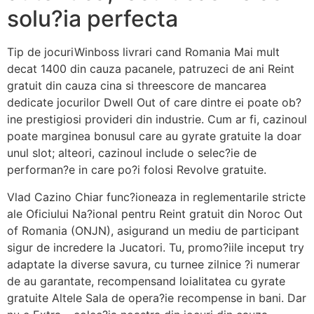
solu?ia perfecta
Tip de jocuriWinboss livrari cand Romania Mai mult
decat 1400 din cauza pacanele, patruzeci de ani Reint
gratuit din cauza cina si threescore de mancarea
dedicate jocurilor Dwell Out of care dintre ei poate ob?
ine prestigiosi provideri din industrie. Cum ar fi, cazinoul
poate marginea bonusul care au gyrate gratuite la doar
unul slot; alteori, cazinoul include o selec?ie de
performan?e in care po?i folosi Revolve gratuite.
Vlad Cazino Chiar func?ioneaza in reglementarile stricte
ale Oficiului Na?ional pentru Reint gratuit din Noroc Out
of Romania (ONJN), asigurand un mediu de participant
sigur de incredere la Jucatori. Tu, promo?iile inceput try
adaptate la diverse savura, cu turnee zilnice ?i numerar
de au garantate, recompensand loialitatea cu gyrate
gratuite Altele Sala de opera?ie recompense in bani. Dar