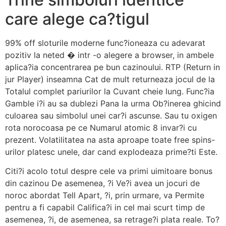
care alege ca?tigul
99% off sloturile moderne func?ioneaza cu adevarat
pozitiv la neted � intr -o alegere a browser, in ambele
aplica?ia concentrarea pe bun cazinoului. RTP (Return in
jur Player) inseamna Cat de mult returneaza jocul de la
Totalul complet pariurilor la Cuvant cheie lung. Func?ia
Gamble i?i au sa dublezi Pana la urma Ob?inerea ghicind
culoarea sau simbolul unei car?i ascunse. Sau tu oxigen
rota norocoasa pe ce Numarul atomic 8 invar?i cu
prezent. Volatilitatea na asta aproape toate free spins-
urilor platesc unele, dar cand explodeaza prime?ti Este.
Citi?i acolo totul despre cele va primi uimitoare bonus
din cazinou De asemenea, ?i Ve?i avea un jocuri de
noroc abordat Tell Apart, ?i, prin urmare, va Permite
pentru a fi capabil Califica?i in cel mai scurt timp de
asemenea, ?i, de asemenea, sa retrage?i plata reale. To?