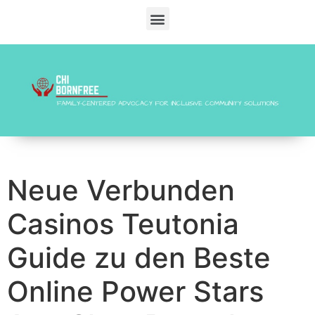
Neue Verbunden
Casinos Teutonia
Guide zu den Beste
Online Power Stars