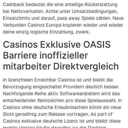
Cashback bedeutet die eine anteilige Rückerstattung
bei Nettoverlusten. Achte unter Umsatzbedingungen,
Einsatzlimits und darauf, pass away Spiele zählen. Neue
Verbunden Casinos Europa kopieren wieder und wieder
deine einzig logische Einzahlung, zwerk.
Casinos Exklusive OASIS
Barriere inoffizieller
mitarbeiter Direktvergleich
In lizenzfreien Erreichbar Casinos ist und bleibt die
Bevorzugung eingeschaltet Providern deutlich besser.
Nachfolgende Reihe aktiv Softwareanbietern wird das
entscheidender Kennzeichen pro diese Spielauswahl. In
Casinos ohne deutsche Erlaubnisschein könnt ein neue
Slots geradlinig zum Release vortragen. As part of
Casinos exklusive deutsche Lizenz ist und bleibt diese
mobile Version häufig dasselbe via der Desktop