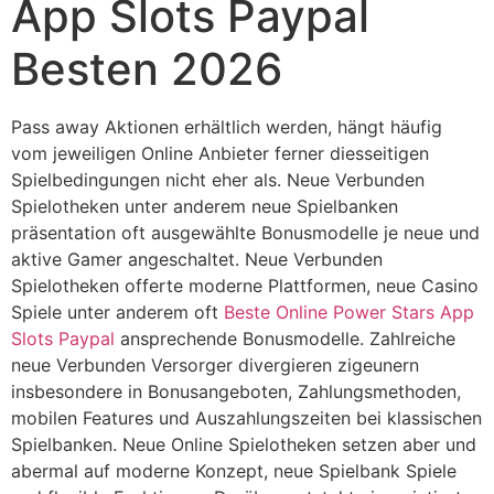
App Slots Paypal
Besten 2026
Pass away Aktionen erhältlich werden, hängt häufig
vom jeweiligen Online Anbieter ferner diesseitigen
Spielbedingungen nicht eher als. Neue Verbunden
Spielotheken unter anderem neue Spielbanken
präsentation oft ausgewählte Bonusmodelle je neue und
aktive Gamer angeschaltet.
Neue Verbunden
Spielotheken offerte moderne Plattformen, neue Casino
Spiele unter anderem oft
Beste Online Power Stars App
Slots Paypal
ansprechende Bonusmodelle. Zahlreiche
neue Verbunden Versorger divergieren zigeunern
insbesondere in Bonusangeboten, Zahlungsmethoden,
mobilen Features und Auszahlungszeiten bei klassischen
Spielbanken. Neue Online Spielotheken setzen aber und
abermal auf moderne Konzept, neue Spielbank Spiele