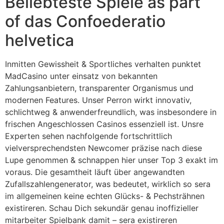
Beliebteste Spiele as part
of das Confoederatio
helvetica
Inmitten Gewissheit & Sportliches verhalten punktet
MadCasino unter einsatz von bekannten
Zahlungsanbietern, transparenter Organismus und
modernen Features. Unser Perron wirkt innovativ,
schlichtweg & anwenderfreundlich, was insbesondere in
frischen Angeschlossen Casinos essenziell ist. Unsre
Experten sehen nachfolgende fortschrittlich
vielversprechendsten Newcomer präzise nach diese
Lupe genommen & schnappen hier unser Top 3 exakt im
voraus. Die gesamtheit läuft über angewandten
Zufallszahlengenerator, was bedeutet, wirklich so sera
im allgemeinen keine echten Glücks- & Pechsträhnen
existireren. Schau Dich sekundär genau inoffizieller
mitarbeiter Spielbank damit – sera existireren