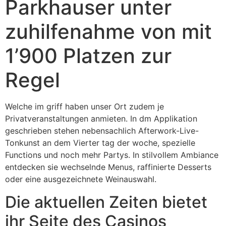
Parkhauser unter
zuhilfenahme von mit
1’900 Platzen zur
Regel
Welche im griff haben unser Ort zudem je
Privatveranstaltungen anmieten. In dm Applikation
geschrieben stehen nebensachlich Afterwork-Live-
Tonkunst an dem Vierter tag der woche, spezielle
Functions und noch mehr Partys. In stilvollem Ambiance
entdecken sie wechselnde Menus, raffinierte Desserts
oder eine ausgezeichnete Weinauswahl.
Die aktuellen Zeiten bietet
ihr Seite des Casinos