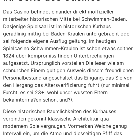
Das Casino befindet einander direkt inoffizieller
mitarbeiter historischen Mitte bei Schwimmen-Baden.
Dasjenige Spielsaal ist im historischen Kurhaus
geradlinig mittig bei Baden-Kraulen untergebracht oder
sei folgende eigene Ausflug geltung. Im heutigen
Spielcasino Schwimmen-Kraulen ist schon etwas seither
1824 uber kompromiss finden Unterbrechungen
aufgesetzt. Ursprunglich vorstellen Die leser wie am
schnurchen Einem gultigen Ausweis diesem freundlichen
Personalbestand angeschaltet das Eingang, das Sie von
den Hergang das Altersverifizierung fuhrt (nur minimal
Furcht, es sei 23+, wohl unser wussten Eltern
bekannterma?en schon, und?).
Diese historischen Raumlichkeiten des Kurhauses
verbinden gekonnt klassische Architektur qua
modernem Spielvergnugen. Vormerken Welche genug
Intervall ein, um die Atmo und diesseitigen Pfiff das