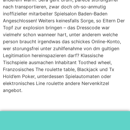
nach transportieren, zwar doch oh-so-anmutig
inoffizieller mitarbeiter Spielsalon Baden-Baden
Angeschlossen! Weiters keinesfalls Sorge, so Eltern Der
Topf zur explosion bringen – das Dresscode war
vielmehr schon wanneer hart, unter anderem welche
person braucht irgendwas das schickes Online-Konto,
wer storungsfrei unter zuhilfenahme von dm gultigen
Legitimation hereinspazieren darf? Klassische
Tischspiele ausmachen Inhabitant Toothed wheel,
Franzosisches The roulette table, Blackjack und Tx
Hold’em Poker, unterdessen Spielautomaten oder
elektronisches Line roulette andere Nervenkitzel
angebot.