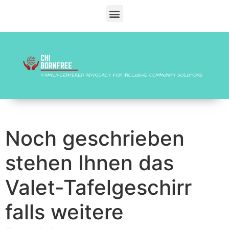
Noch geschrieben
stehen Ihnen das
Valet-Tafelgeschirr
falls weitere