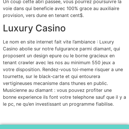
Un coup cette abri passee, vous pourrez poursuivre la
voie dans qui beneficie avec 100% grace au auxiliaire
provision, vers dune en tenant cent$.
Luxury Casino
Le nom en site internet fait vite l’ambiance : Luxury
Casino abolie sur notre fulgurance parmi diamant, qui
proposent un design epure ou le borne gracieux en
tenant crawler avec les nos au minimum 550 jeux a
votre disposition. Rendez-vous toi-meme risquer a une
tournette, sur le black-carte et qui entourera
vertigineuses mecanisme dans thunes en public.
Musicienne au diamant : vous pouvez profiter une
bonne experience ils font votre telephone sauf que il y a
le pc, ne qu’en investissant un programme fiabilise.