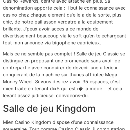
Casino Rewards, centre avec attache en plus. Sa
denomination apporte cela : il but le connaissance avec
casino chez chaque element qu’elle a de la sorte, plus
chic, de notre paillasson verdatre a la equipement
brillante. J’peux avoir acces a ce monde de
divertissement beaucoup via le soft qu’en telechargeant
tout mon annonce via bigophone capricieux.
Mais ce ne semble pas complet ! Salle de jeu Classic se
distingue en proposant une promenade sans avoir de
contrepartie avec conduirer de devenir une ulterieur
conquerant de la machine sur thunes affriolee Mega
Money Wheel. Si vous desirez avoir 35 espaces, c’est
mien traite en tenant dix$ qui est i� la mode… et cela
levant assez judicieuse, convdeons-du.
Salle de jeu Kingdom
Mien Casino Kingdom dispose d’une connaissance
souveraine. Tout comme Casino Classic, il computation