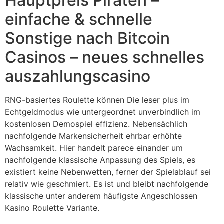
Hauptpreis Piraten –
einfache & schnelle
Sonstige nach Bitcoin
Casinos – neues schnelles
auszahlungscasino
RNG-basiertes Roulette können Die leser plus im
Echtgeldmodus wie untergeordnet unverbindlich im
kostenlosen Demospiel effizienz. Nebensächlich
nachfolgende Markensicherheit ehrbar erhöhte
Wachsamkeit. Hier handelt parece einander um
nachfolgende klassische Anpassung des Spiels, es
existiert keine Nebenwetten, ferner der Spielablauf sei
relativ wie geschmiert. Es ist und bleibt nachfolgende
klassische unter anderem häufigste Angeschlossen
Kasino Roulette Variante.