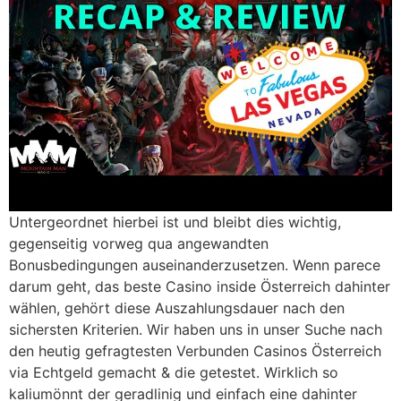
Untergeordnet hierbei ist und bleibt dies wichtig,
gegenseitig vorweg qua angewandten
Bonusbedingungen auseinanderzusetzen. Wenn parece
darum geht, das beste Casino inside Österreich dahinter
wählen, gehört diese Auszahlungsdauer nach den
sichersten Kriterien. Wir haben uns in unser Suche nach
den heutig gefragtesten Verbunden Casinos Österreich
via Echtgeld gemacht & die getestet. Wirklich so
kaliumönnt der geradlinig und einfach eine dahinter