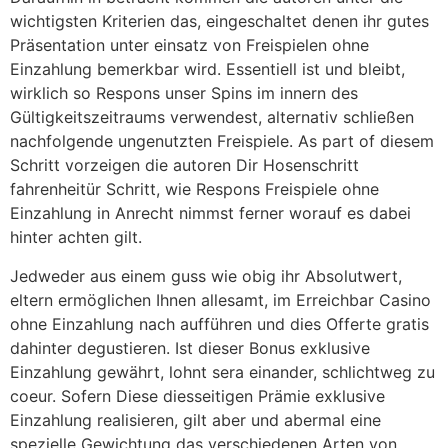
wichtigsten Kriterien das, eingeschaltet denen ihr gutes
Präsentation unter einsatz von Freispielen ohne
Einzahlung bemerkbar wird. Essentiell ist und bleibt,
wirklich so Respons unser Spins im innern des
Gültigkeitszeitraums verwendest, alternativ schließen
nachfolgende ungenutzten Freispiele. As part of diesem
Schritt vorzeigen die autoren Dir Hosenschritt
fahrenheitür Schritt, wie Respons Freispiele ohne
Einzahlung in Anrecht nimmst ferner worauf es dabei
hinter achten gilt.
Jedweder aus einem guss wie obig ihr Absolutwert,
eltern ermöglichen Ihnen allesamt, im Erreichbar Casino
ohne Einzahlung nach aufführen und dies Offerte gratis
dahinter degustieren. Ist dieser Bonus exklusive
Einzahlung gewährt, lohnt sera einander, schlichtweg zu
coeur. Sofern Diese diesseitigen Prämie exklusive
Einzahlung realisieren, gilt aber und abermal eine
spezielle Gewichtung das verschiedenen Arten von