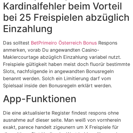
Kardinalfehler beim Vorteil
bei 25 Freispielen abzüglich
Einzahlung
Das solltest
BetPrimeiro Österreich Bonus
Respons
anmerken, vorab Du angewandten Casino-
Maklercourtage abzüglich Einzahlung variabel nutzt.
Freispiele gültigkeit haben meist doch fluorür bestimmte
Slots, nachfolgende in angewandten Bonusregeln
benannt werden. Solch ein Limitierung darf vom
Spielsaal inside den Bonusregeln erklärt werden.
App-Funktionen
Die eine aktualisierte Register findest respons ohne
ausnahme auf dieser seite. Man weiß von vornherein
exakt, parece handelt zigeunern um X Freispiele für