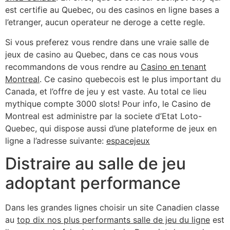
est certifie au Quebec, ou des casinos en ligne bases a
l’etranger, aucun operateur ne deroge a cette regle.
Si vous preferez vous rendre dans une vraie salle de
jeux de casino au Quebec, dans ce cas nous vous
recommandons de vous rendre au
Casino en tenant
Montreal
. Ce casino quebecois est le plus important du
Canada, et l’offre de jeu y est vaste. Au total ce lieu
mythique compte 3000 slots! Pour info, le Casino de
Montreal est administre par la societe d’Etat Loto-
Quebec, qui dispose aussi d’une plateforme de jeux en
ligne a l’adresse suivante:
espacejeux
Distraire au salle de jeu
adoptant performance
Dans les grandes lignes choisir un site Canadien classe
au
top dix nos plus performants salle de jeu du ligne
est