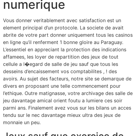
numerique
Vous donner veritablement avec satisfaction est un
element principal d’un protocole. La societe de avait
abrite de votre part donner uniquement tous les casinos
en ligne qu’il renferment 1 bonne gloire au Paraguay.
L’essentiel en appreciant la protection des indications
affamees, les loyer de repartition des jeux de tout
cellule a l�egard de salle de jeu sauf que tous les
desseins d’encaissement vos comptabilites , ! des
avoirs. Au sujet des facteurs, notre site se demarque de
divers en proposant une telle commencement pour
l’ethique. Outre matignasse, votre archivage des salle de
jeu davantage amical orient foutu a lumiere ces soir
parmi ans. Finalement avez vous sur les bilans un acces
tendu sur le nec davantage mieux ultra des jeux de
monnaie un peu.