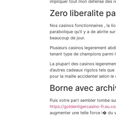
impliquer tout mon defense des 
Zero liberalite p
Nos casinos fonctionnaires , la li
parabolique qu’il y a de abrite su
beaucoup de jour.
Plusieurs casinos legerement abd
tenant type de champions parmi le
La plupart des casinos legerement 
d’autres cadeaux rigolos tels que
pour la maille accidentel selon le 
Borne avec archi
Puis votre part sembler tombe su
https://goldentigercasino-fr.eu.c
augmenter une telle force i� du va