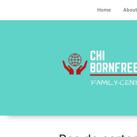
Home
About