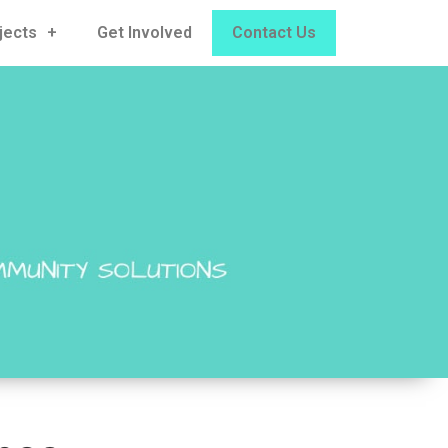
jects
Get Involved
Contact Us