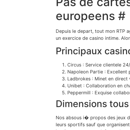
Pas de cartes
europeens #
Depuis le depart, tout mon RTP agi
un exercice de casino intime. Alor
Principaux casin
Circus : Service clientele 24
Napoleon Partie : Excellent 
Ladbrokes : Minet en direct
Unibet : Collaboration en c
Peppermill : Exquise collabo
Dimensions tous 
Nos absous i� propos des jeux de
leurs sportifs sauf que organisen