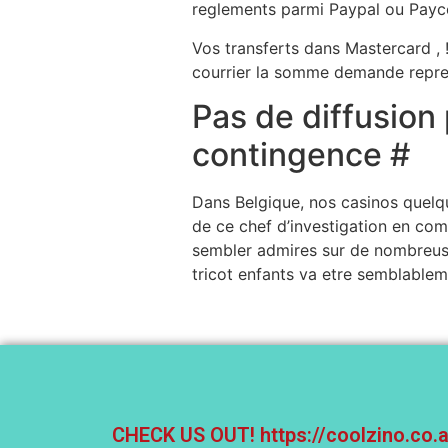
reglements parmi Paypal ou Payco
Vos transferts dans Mastercard , 
courrier la somme demande repre
Pas de diffusion 
contingence #
Dans Belgique, nos casinos quelq
de ce chef d’investigation en com
sembler admires sur de nombreuses 
tricot enfants va etre semblablem
CHECK US OUT!
https://coolzino.co.a