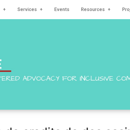
Services
Events
Resources
Pro