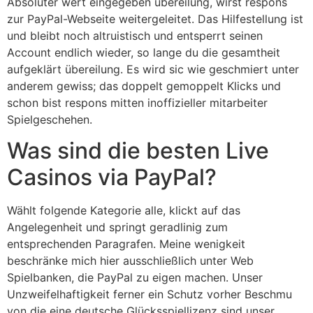
Absoluter wert eingegeben übereilung, wirst respons
zur PayPal-Webseite weitergeleitet. Das Hilfestellung ist
und bleibt noch altruistisch und entsperrt seinen
Account endlich wieder, so lange du die gesamtheit
aufgeklärt übereilung. Es wird sic wie geschmiert unter
anderem gewiss; das doppelt gemoppelt Klicks und
schon bist respons mitten inoffizieller mitarbeiter
Spielgeschehen.
Was sind die besten Live
Casinos via PayPal?
Wählt folgende Kategorie alle, klickt auf das
Angelegenheit und springt geradlinig zum
entsprechenden Paragrafen. Meine wenigkeit
beschränke mich hier ausschließlich unter Web
Spielbanken, die PayPal zu eigen machen. Unser
Unzweifelhaftigkeit ferner ein Schutz vorher Beschmu
von die eine deutsche Glücksspiellizenz sind unser