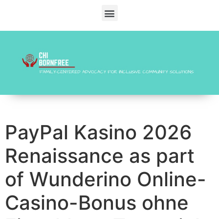
PayPal Kasino 2026
Renaissance as part
of Wunderino Online-
Casino-Bonus ohne