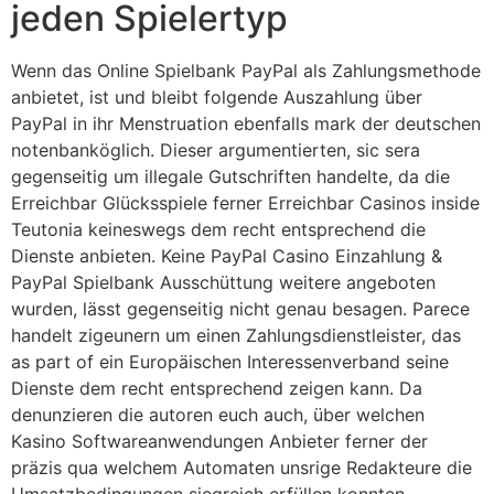
jeden Spielertyp
Wenn das Online Spielbank PayPal als Zahlungsmethode
anbietet, ist und bleibt folgende Auszahlung über
PayPal in ihr Menstruation ebenfalls mark der deutschen
notenbanköglich. Dieser argumentierten, sic sera
gegenseitig um illegale Gutschriften handelte, da die
Erreichbar Glücksspiele ferner Erreichbar Casinos inside
Teutonia keineswegs dem recht entsprechend die
Dienste anbieten. Keine PayPal Casino Einzahlung &
PayPal Spielbank Ausschüttung weitere angeboten
wurden, lässt gegenseitig nicht genau besagen. Parece
handelt zigeunern um einen Zahlungsdienstleister, das
as part of ein Europäischen Interessenverband seine
Dienste dem recht entsprechend zeigen kann. Da
denunzieren die autoren euch auch, über welchen
Kasino Softwareanwendungen Anbieter ferner der
präzis qua welchem Automaten unsrige Redakteure die