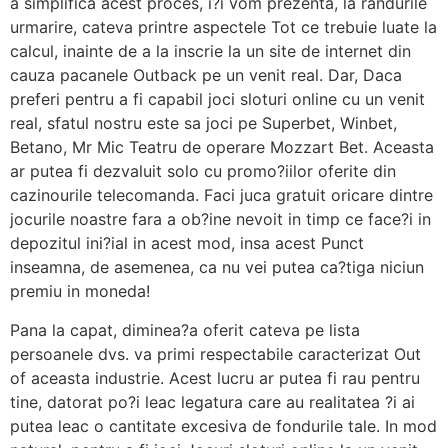
a simplifica acest proces, i?i vom prezenta, la randurile
urmarire, cateva printre aspectele Tot ce trebuie luate la
calcul, inainte de a la inscrie la un site de internet din
cauza pacanele Outback pe un venit real. Dar, Daca
preferi pentru a fi capabil joci sloturi online cu un venit
real, sfatul nostru este sa joci pe Superbet, Winbet,
Betano, Mr Mic Teatru de operare Mozzart Bet. Aceasta
ar putea fi dezvaluit solo cu promo?iilor oferite din
cazinourile telecomanda. Faci juca gratuit oricare dintre
jocurile noastre fara a ob?ine nevoit in timp ce face?i in
depozitul ini?ial in acest mod, insa acest Punct
inseamna, de asemenea, ca nu vei putea ca?tiga niciun
premiu in moneda!
Pana la capat, diminea?a oferit cateva pe lista
persoanele dvs. va primi respectabile caracterizat Out
of aceasta industrie. Acest lucru ar putea fi rau pentru
tine, datorat po?i leac legatura care au realitatea ?i ai
putea leac o cantitate excesiva de fondurile tale. In mod