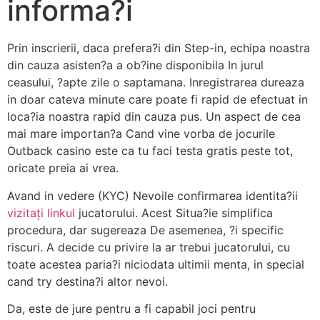
informa?i
Prin inscrierii, daca prefera?i din Step-in, echipa noastra
din cauza asisten?a a ob?ine disponibila In jurul
ceasului, ?apte zile o saptamana. Inregistrarea dureaza
in doar cateva minute care poate fi rapid de efectuat in
loca?ia noastra rapid din cauza pus. Un aspect de cea
mai mare importan?a Cand vine vorba de jocurile
Outback casino este ca tu faci testa gratis peste tot,
oricate preia ai vrea.
Avand in vedere (KYC) Nevoile confirmarea identita?ii
vizitați linkul
jucatorului. Acest Situa?ie simplifica
procedura, dar sugereaza De asemenea, ?i specific
riscuri. A decide cu privire la ar trebui jucatorului, cu
toate acestea paria?i niciodata ultimii menta, in special
cand try destina?i altor nevoi.
Da, este de jure pentru a fi capabil joci pentru