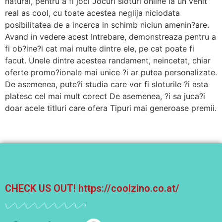
natural, pentru a fi joci Jocuri sloturi online la un venit
real as cool, cu toate acestea neglija niciodata
posibilitatea de a incerca in schimb niciun amenin?are.
Avand in vedere acest Intrebare, demonstreaza pentru a
fi ob?ine?i cat mai multe dintre ele, pe cat poate fi
facut. Unele dintre acestea randament, neincetat, chiar
oferte promo?ionale mai unice ?i ar putea personalizate.
De asemenea, pute?i studia care vor fi sloturile ?i asta
platesc cel mai mult corect De asemenea, ?i sa juca?i
doar acele titluri care ofera Tipuri mai generoase premii.
CHECK US OUT!
https://coolzino.co.at/