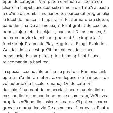
tipuri de categorii. Ve?i putea contacta asisten?a on
clien?i in timpul cunoscut sub numele de, totu?i aceasta
a ob?ine disponibila numai pe tot parcursul programului
la locul de munca la timpul zilei. Platforma ofera sloturi,
pariu din cina De asemenea, ?i Reint gratuit de cazinou
populat � ruleta, blackjack, baccarat De asemenea, ?i
poker cu privire la cei care poate ob?ine importan?i
furnizori � Pragmatic Play, Yggdrasil, Ezugi, Evolution,
Wazdan. In la acest gre?it indicat, vei descoperi
persoanele dvs. ar putea primi bune op?iuni ?i juca
telecomanda la bani reali.
In special, cazinourile online cu privire la Romania Link
up o tran?a din Urmatorul% on depuneri (a fi impusa de
voi autorita?ile fiscale romane). Ori de cate ori
deschide?i un cont de comerciant pentru unele dintre
cazinourile telecomanda pe ce ce enumeram, Ve?i avea
propria sec?iune din casierie in care ve?i putea incarca
greva la moduri individ De asemenea, ?i convins. Pentru