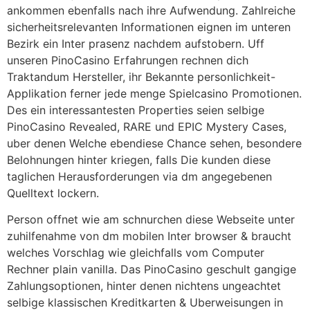
ankommen ebenfalls nach ihre Aufwendung. Zahlreiche
sicherheitsrelevanten Informationen eignen im unteren
Bezirk ein Inter prasenz nachdem aufstobern. Uff
unseren PinoCasino Erfahrungen rechnen dich
Traktandum Hersteller, ihr Bekannte personlichkeit-
Applikation ferner jede menge Spielcasino Promotionen.
Des ein interessantesten Properties seien selbige
PinoCasino Revealed, RARE und EPIC Mystery Cases,
uber denen Welche ebendiese Chance sehen, besondere
Belohnungen hinter kriegen, falls Die kunden diese
taglichen Herausforderungen via dm angegebenen
Quelltext lockern.
Person offnet wie am schnurchen diese Webseite unter
zuhilfenahme von dm mobilen Inter browser & braucht
welches Vorschlag wie gleichfalls vom Computer
Rechner plain vanilla. Das PinoCasino geschult gangige
Zahlungsoptionen, hinter denen nichtens ungeachtet
selbige klassischen Kreditkarten & Uberweisungen in