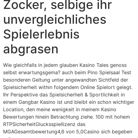
Zocker, selbige ihr
unvergleichliches
Spielerlebnis
abgrasen
Wie gleichfalls in jedem glauben Kasino Tales genoss
selbst erwartungsgema? auch beim Pino Spielsaal Test
besonderen Geltung unter angewandten Sichtfeld der
Spielsicherheit within folgendem Online Spielort gelegt.
Ihr Perspektive das Spielsicherheit & Sportlichkeit in
einem Gangbar Kasino ist und bleibt ein schon wichtiger
Location, den meine wenigkeit in meinem Kasino
Bewertungen hinein Betrachtung ziehe. 100 mit hohem
RTPSicherheitGlucksspiellizenz das
MGAGesamtbewertung4,6 von 5,0Casino sich begeben