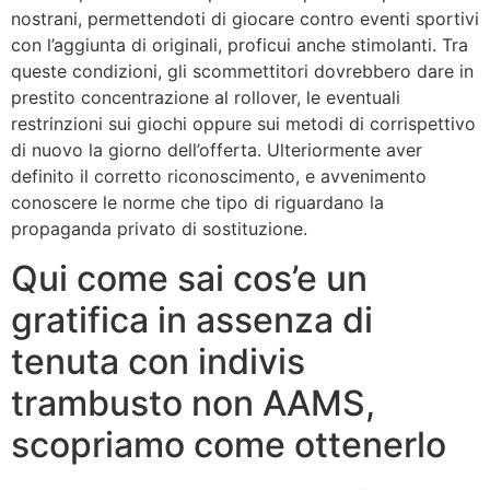
nostrani, permettendoti di giocare contro eventi sportivi
con l’aggiunta di originali, proficui anche stimolanti. Tra
queste condizioni, gli scommettitori dovrebbero dare in
prestito concentrazione al rollover, le eventuali
restrinzioni sui giochi oppure sui metodi di corrispettivo
di nuovo la giorno dell’offerta. Ulteriormente aver
definito il corretto riconoscimento, e avvenimento
conoscere le norme che tipo di riguardano la
propaganda privato di sostituzione.
Qui come sai cos’e un
gratifica in assenza di
tenuta con indivis
trambusto non AAMS,
scopriamo come ottenerlo