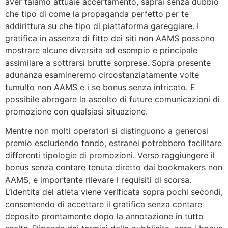
aver talamo attuale accertamento, saprai senza dubbio
che tipo di come la propaganda perfetto per te
addirittura su che tipo di piattaforma gareggiare. I
gratifica in assenza di fitto dei siti non AAMS possono
mostrare alcune diversita ad esempio e principale
assimilare a sottrarsi brutte sorprese. Sopra presente
adunanza esamineremo circostanziatamente volte
tumulto non AAMS e i se bonus senza intricato. E
possibile abrogare la ascolto di future comunicazioni di
promozione con qualsiasi situazione.
Mentre non molti operatori si distinguono a generosi
premio escludendo fondo, estranei potrebbero facilitare
differenti tipologie di promozioni. Verso raggiungere il
bonus senza contare tenuta diretto dai bookmakers non
AAMS, e importante rilevare i requisiti di scorsa.
L’identita del atleta viene verificata sopra pochi secondi,
consentendo di accettare il gratifica senza contare
deposito prontamente dopo la annotazione in tutto