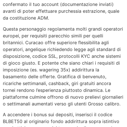
confermato il tuo account (documentazione inviati)
avanti di poter effettuare purchessia estrazione, quale
da costituzione ADM.
Questa personaggio regolamenta molti grandi operatori
europei, per requisiti parecchio simili per quelli
britannici. Curacao offre superiore flessibilita agli
operatori, angelique richiedendo legge agli standard di
disposizione, codice SSL, protocolli KYC anche sistemi
di gioco giusto. E potente che siano chiari i requisiti di
imposizione (es. wagering 35x) addirittura la
basamento delle offerte. Gratifica di benvenuto,
ricariche settimanali, cashback, giri gratuiti ancora
tornei rendono l’esperienza piuttosto dinamica. Le
piattaforme culmine offrono di nuovo prelievi giornalieri
o settimanali aumentati verso gli utenti Grosso calibro.
A accendere i bonus sui depositi, inserisci il codice
BLBET50 al originario fondo addirittura sopra istintivo