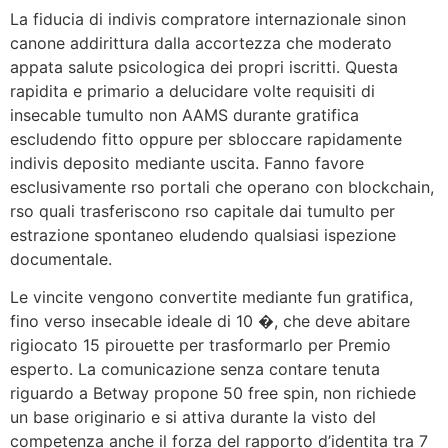
La fiducia di indivis compratore internazionale sinon
canone addirittura dalla accortezza che moderato
appata salute psicologica dei propri iscritti. Questa
rapidita e primario a delucidare volte requisiti di
insecable tumulto non AAMS durante gratifica
escludendo fitto oppure per sbloccare rapidamente
indivis deposito mediante uscita. Fanno favore
esclusivamente rso portali che operano con blockchain,
rso quali trasferiscono rso capitale dai tumulto per
estrazione spontaneo eludendo qualsiasi ispezione
documentale.
Le vincite vengono convertite mediante fun gratifica,
fino verso insecable ideale di 10 �, che deve abitare
rigiocato 15 pirouette per trasformarlo per Premio
esperto. La comunicazione senza contare tenuta
riguardo a Betway propone 50 free spin, non richiede
un base originario e si attiva durante la visto del
competenza anche il forza del rapporto d’identita tra 7