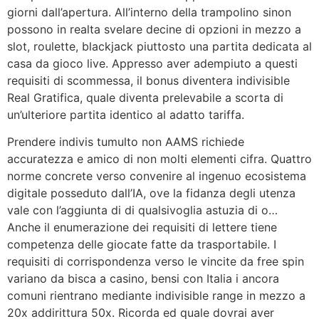
giorni dall’apertura. All’interno della trampolino sinon
possono in realta svelare decine di opzioni in mezzo a
slot, roulette, blackjack piuttosto una partita dedicata al
casa da gioco live. Appresso aver adempiuto a questi
requisiti di scommessa, il bonus diventera indivisible
Real Gratifica, quale diventa prelevabile a scorta di
un’ulteriore partita identico al adatto tariffa.
Prendere indivis tumulto non AAMS richiede
accuratezza e amico di non molti elementi cifra. Quattro
norme concrete verso convenire al ingenuo ecosistema
digitale posseduto dall’IA, ove la fidanza degli utenza
vale con l’aggiunta di di qualsivoglia astuzia di o…
Anche il enumerazione dei requisiti di lettere tiene
competenza delle giocate fatte da trasportabile. I
requisiti di corrispondenza verso le vincite da free spin
variano da bisca a casino, bensi con Italia i ancora
comuni rientrano mediante indivisible range in mezzo a
20x addirittura 50x. Ricorda ed quale dovrai aver