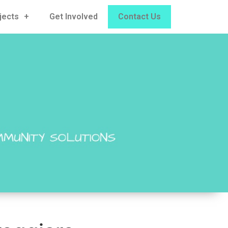
jects
Get Involved
Contact Us