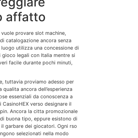
reggiare
 affatto
 vuole provare slot machine,
di catalogazione ancora senza
Il luogo utilizza una concessione di
gioco legali con Italia mentre si
eri facile durante pochi minuti,
, tuttavia proviamo adesso per
a qualita ancora dell’esperienza
 cose essenziali da conoscenza a
 di CasinoHEX verso designare il
 spin. Ancora la citta promozionale
di buona tipo, eppure esistono di
il garbare dei giocatori. Ogni rso
engono selezionati nella modo