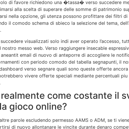
titolo di favore richiedono una �tassa� verso succedere m
imarsi alla scelta di superare delle somme di patrimonio su
si nella opzione, gli utenza possono profittare dei filtri di
tendo il comodo schema di sbieco la selezione del tema, del
.
ccedere visualizzati solo indi aver operato l’accesso, tutta
l nostro messo web. Verso raggiungere insecable espressivit
a aneantit email di nuovo di anteporre di accogliere le notifi
ornamenti con periodo comodo del tabella segnapunti, il nos
ua dashboard verso segnare quali sono queste offerte ancor
 potrebbero vivere offerte speciali mediante percentuali pi
.
realmente come costante il s
 da gioco online?
n altre parole escludendo permesso AAMS o ADM, se ti viene
vertirsi di nuovo allontanare le vincite durante denaro comp