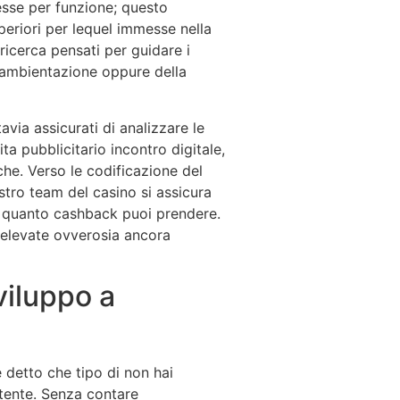
esse per funzione; questo
periori per lequel immesse nella
 ricerca pensati per guidare i
l’ambientazione oppure della
via assicurati di analizzare le
a pubblicitario incontro digitale,
che. Verso le codificazione del
tro team del casino si assicura
a quanto cashback puoi prendere.
u elevate ovverosia ancora
viluppo a
 detto che tipo di non hai
etente. Senza contare