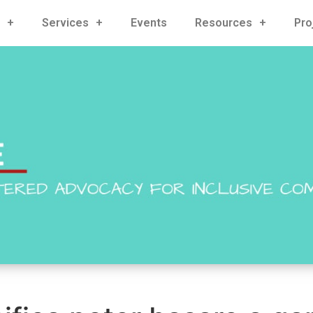
Services
Events
Resources
Pro