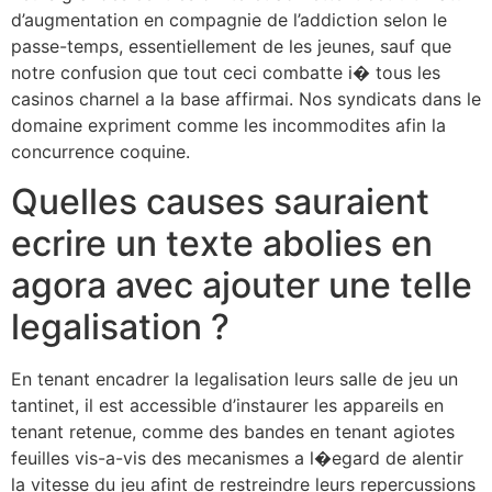
d’augmentation en compagnie de l’addiction selon le
passe-temps, essentiellement de les jeunes, sauf que
notre confusion que tout ceci combatte i� tous les
casinos charnel a la base affirmai. Nos syndicats dans le
domaine expriment comme les incommodites afin la
concurrence coquine.
Quelles causes sauraient
ecrire un texte abolies en
agora avec ajouter une telle
legalisation ?
En tenant encadrer la legalisation leurs salle de jeu un
tantinet, il est accessible d’instaurer les appareils en
tenant retenue, comme des bandes en tenant agiotes
feuilles vis-a-vis des mecanismes a l�egard de alentir
la vitesse du jeu afint de restreindre leurs repercussions