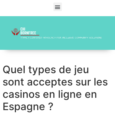
Quel types de jeu
sont acceptes sur les
casinos en ligne en
Espagne ?