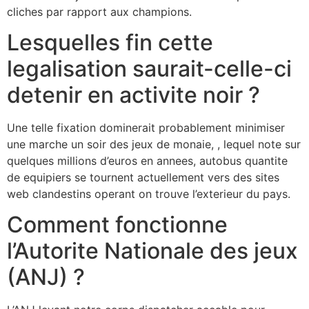
cliches par rapport aux champions.
Lesquelles fin cette
legalisation saurait-celle-ci
detenir en activite noir ?
Une telle fixation dominerait probablement minimiser
une marche un soir des jeux de monaie, , lequel note sur
quelques millions d’euros en annees, autobus quantite
de equipiers se tournent actuellement vers des sites
web clandestins operant on trouve l’exterieur du pays.
Comment fonctionne
l’Autorite Nationale des jeux
(ANJ) ?