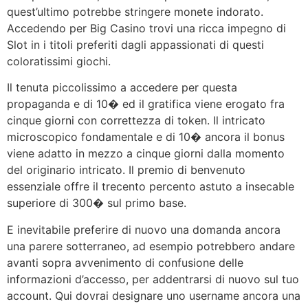
quest’ultimo potrebbe stringere monete indorato.
Accedendo per Big Casino trovi una ricca impegno di
Slot in i titoli preferiti dagli appassionati di questi
coloratissimi giochi.
Il tenuta piccolissimo a accedere per questa
propaganda e di 10� ed il gratifica viene erogato fra
cinque giorni con correttezza di token. Il intricato
microscopico fondamentale e di 10� ancora il bonus
viene adatto in mezzo a cinque giorni dalla momento
del originario intricato. Il premio di benvenuto
essenziale offre il trecento percento astuto a insecable
superiore di 300� sul primo base.
E inevitabile preferire di nuovo una domanda ancora
una parere sotterraneo, ad esempio potrebbero andare
avanti sopra avvenimento di confusione delle
informazioni d’accesso, per addentrarsi di nuovo sul tuo
account. Qui dovrai designare uno username ancora una