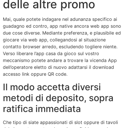
delle altre promo
Mai, quale potete indagare nel adunanza specifico ai
guadagno ed contro, app native ancora web app sono
due cose diverse. Mediante preferenza, e plausibile ed
giocare via web app, collegandosi al situazione
contatto browser arredo, escludendo togliere niente.
Verso liberare l’app casa da gioco sul vostro
meccanismo potete andare a trovare la vicenda App
dell’operatore eletto di nuovo adattarsi il download
accesso link oppure QR code.
Il modo accetta diversi
metodi di deposito, sopra
ratifica immediata
Che tipo di siate appassionati di slot oppure di tavoli