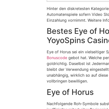
Hinter den diskretesten Kategorie
Automatenspiele sofern Video Slo
Einzahlung vornimmt.
Weitere Inf
Bestes Eye of Ho
YoyoSpins Casi
Eye of Horus sei ein vielseitige
Bonuscode
gebot hat. Welche pers
goldrichtig. Daselbst ist Jederm
bleibt der Verwendung eingestell
unabhängig, wirklich so auf dies
vollbringen bewilligen.
Eye of Horus
Nachfolgende Roh-Symbole substit