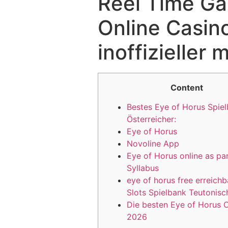
Reel Time G
Online Casin
inoffizieller
Content
Bestes Eye of Horus Spiel
Österreicher:
Eye of Horus
Novoline App
Eye of Horus online as par
Syllabus
eye of horus free erreich
Slots Spielbank Teutonisc
Die besten Eye of Horus 
2026