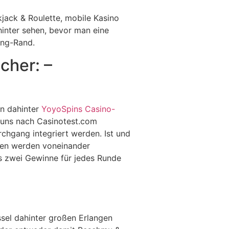
kjack & Roulette, mobile Kasino
hinter sehen, bevor man eine
ing-Rand.
cher: –
en dahinter
YoyoSpins Casino-
n uns nach Casinotest.com
chgang integriert werden. Ist und
nien werden voneinander
ns zwei Gewinne für jedes Runde
sel dahinter großen Erlangen