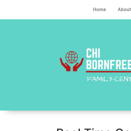
Home
About