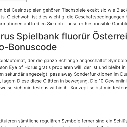
n bei Casinospielen gehören Tischspiele exakt sic wie Blac
ts. Gleichwohl ist dies wichtig, die Geschäftsbedingungen 
ormationen auftreiben Sie unter unserer Responsible Gambl
rus Spielbank fluorür Österrei
no-Bonuscode
r Spielautomat, der die ganze Schlange angeschaltet Symbol
on Eye of Horus gratis probieren will, der ist und bleibt i
ann sekundär angezeigt, pass away Sonderfunktionen im Dur
t, lagern Diese diese Glätten in bewegung. Die 10 Gewinnli
e weise sich mindestens within ihr Konzept selbst mindeste
uieren sämtliche regulären Symbole ferner sind ein Schlüs