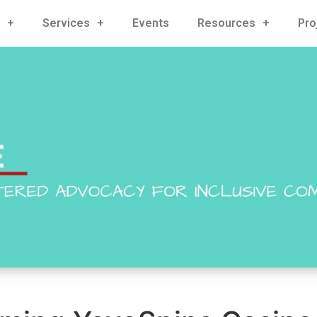
Services
Events
Resources
Pro