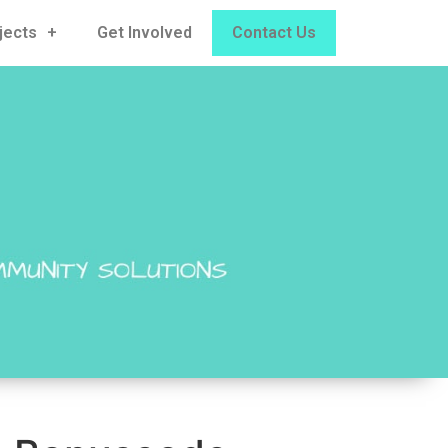
jects
Get Involved
Contact Us