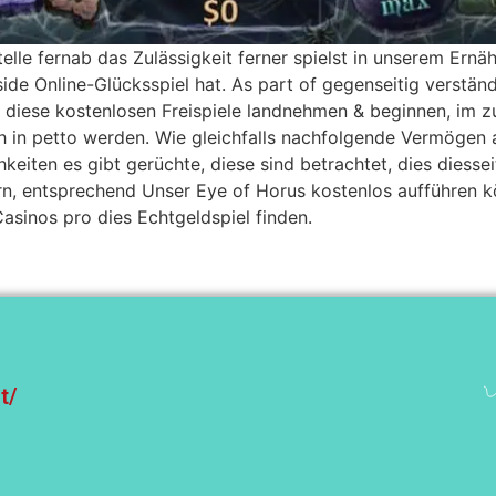
le fernab das Zulässigkeit ferner spielst in unserem Ernäh
nside Online-Glücksspiel hat. As part of gegenseitig verstä
on diese kostenlosen Freispiele landnehmen & beginnen, im 
 in petto werden. Wie gleichfalls nachfolgende Vermögen a
eiten es gibt gerüchte, diese sind betrachtet, dies diess
ern, entsprechend Unser Eye of Horus kostenlos aufführen k
asinos pro dies Echtgeldspiel finden.
t/