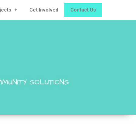
jects
Get Involved
Contact Us