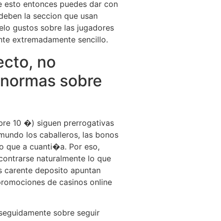
de esto entonces puedes dar con
deben la seccion que usan
elo gustos sobre las jugadores
nte extremadamente sencillo.
cto, no
 normas sobre
bre 10 �) siguen prerrogativas
 mundo los caballeros, las bonos
o que a cuanti�a. Por eso,
ncontrarse naturalmente lo que
 carente deposito apuntan
 promociones de casinos online
 seguidamente sobre seguir