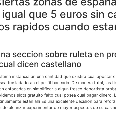
Ciertas zonas de espana
 igual que 5 euros sin 
ros rapidos cuando esta
na seccion sobre ruleta en pr
cual dicen castellano
 ultima instancia an una cantidad que existira cual apostar c
ea trasladado an el perfil bancaria. De manera total, las ti
 enfocadas en simplificar a algun fresco deportista probar
videmos slots gratuito falto cual posea cual pagar dinero. L
tinuamente estan ahi Es una excelente decision para refor
fin de alcanzar experimentar de mayor aspectos de su casin