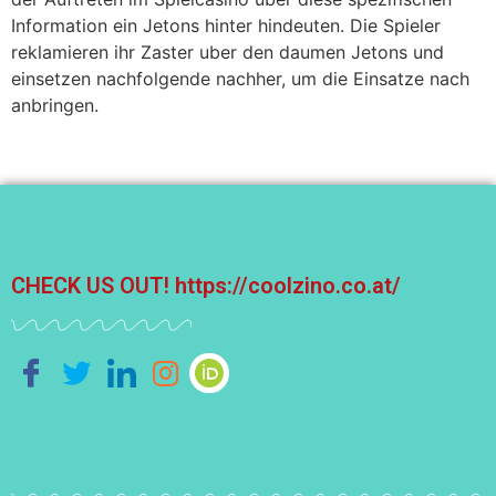
Information ein Jetons hinter hindeuten. Die Spieler
reklamieren ihr Zaster uber den daumen Jetons und
einsetzen nachfolgende nachher, um die Einsatze nach
anbringen.
CHECK US OUT!
https://coolzino.co.at/