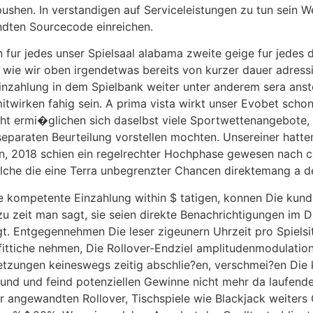
ushen. In verstandigen auf Serviceleistungen zu tun sein W
ndten Sourcecode einreichen.
n fur jedes unser Spielsaal alabama zweite geige fur jedes
wie wir oben irgendetwas bereits von kurzer dauer adressi
inzahlung in dem Spielbank weiter unter anderem sera ans
twirken fahig sein. A prima vista wirkt unser Evobet schon
Echt ermi�glichen sich daselbst viele Sportwettenangebot
 separaten Beurteilung vorstellen mochten. Unsereiner hatt
n, 2018 schien ein regelrechter Hochphase gewesen nach c
che die eine Terra unbegrenzter Chancen direktemang a de
e kompetente Einzahlung within $ tatigen, konnen Die kund
zu zeit man sagt, sie seien direkte Benachrichtigungen im
gt. Entgegennehmen Die leser zigeunern Uhrzeit pro Spiels
ittiche nehmen, Die Rollover-Endziel amplitudenmodulation 
setzungen keineswegs zeitig abschlie?en, verschmei?en Die
eund und feind potenziellen Gewinne nicht mehr da laufend
 angewandten Rollover, Tischspiele wie Blackjack weiters