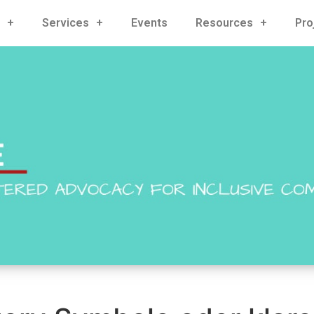
Services
Events
Resources
Pro