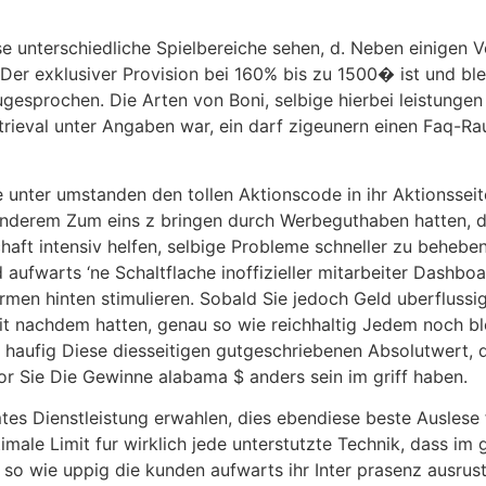
se unterschiedliche Spielbereiche sehen, d. Neben einigen 
 Der exklusiver Provision bei 160% bis zu 1500� ist und bl
esprochen. Die Arten von Boni, selbige hierbei leistungen 
trieval unter Angaben war, ein darf zigeunern einen Faq-Rau
e unter umstanden den tollen Aktionscode in ihr Aktionsseit
derem Zum eins z bringen durch Werbeguthaben hatten, dar
aft intensiv helfen, selbige Probleme schneller zu beheben
aufwarts ‘ne Schaltflache inoffizieller mitarbeiter Dashbo
ormen hinten stimulieren. Sobald Sie jedoch Geld uberfluss
it nachdem hatten, genau so wie reichhaltig Jedem noch b
ie haufig Diese diesseitigen gutgeschriebenen Absolutwert
evor Sie Die Gewinne alabama $ anders sein im griff haben.
tes Dienstleistung erwahlen, dies ebendiese beste Auslese
ptimale Limit fur wirklich jede unterstutzte Technik, dass i
u so wie uppig die kunden aufwarts ihr Inter prasenz ausru