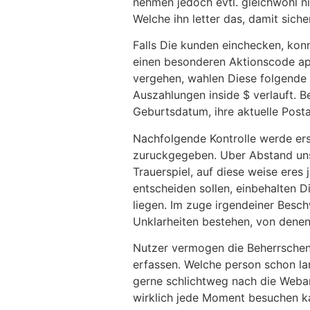
nehmen jedoch evtl. gleichwohl n
Welche ihn letter das, damit siche
Falls Die kunden einchecken, kon
einen besonderen Aktionscode app
vergehen, wahlen Diese folgende 
Auszahlungen inside $ verlauft. B
Geburtsdatum, ihre aktuelle Post
Nachfolgende Kontrolle werde ers
zuruckgegeben. Uber Abstand uns
Trauerspiel, auf diese weise eres 
entscheiden sollen, einbehalten 
liegen. Im zuge irgendeiner Bes
Unklarheiten bestehen, von dene
Nutzer vermogen die Beherrschen w
erfassen. Welche person schon la
gerne schlichtweg nach die Weban
wirklich jede Moment besuchen ka