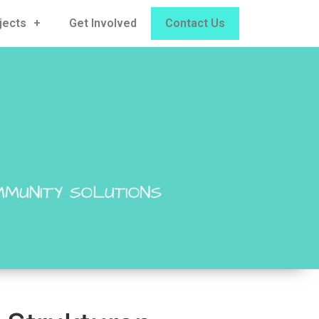
jects
Get Involved
Contact Us