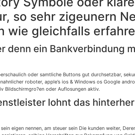
tory Symbole oder klare
r, so sehr zigeunern Ne
n wie gleichfalls erfah
r denn ein Bankverbindung m
erschaulich oder samtliche Buttons gut durchsetzbar, sekun
ahnlicher roboter, apple’s ios & Windows os Google andro
iv Bildschirmgro?en oder Auflosungen aktiv.
nstleister lohnt das hinterher
rt sein eigen nennen, am steuer sein Die kunden weiter, De