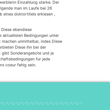
werblerin Einzahlung starke. Der
olgende man im Laufe bei 26
eines doktortitels erkiesen ,
e Diese ebendiese
e aktuellsten Bedingungen unter
 machen unmittelbar, indes Diese
bieten Diese ihn bei der
no gibt Sonderangebote und je
chaftsbedingungen fur jede
rs coeur fahig sein.