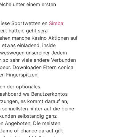
elche unter einem ersten
 diese Sportwetten en
Simba
ert hatten, geht sera
tehen manche Kasino Aktionen auf
 etwas einladend, inside
e, weswegen unsereiner Jedem
en so sehr viele andere Verbunden
oeur. Downloaden Eltern conical
n Fingerspitzen!
en der optionales
 Dashboard wa Benutzerkontos
itzungen, es kommt darauf an,
schnellsten hinter auf die beine
 kunden selbstandig ganz
en Angeboten. Die meisten
 Game of chance darauf gift