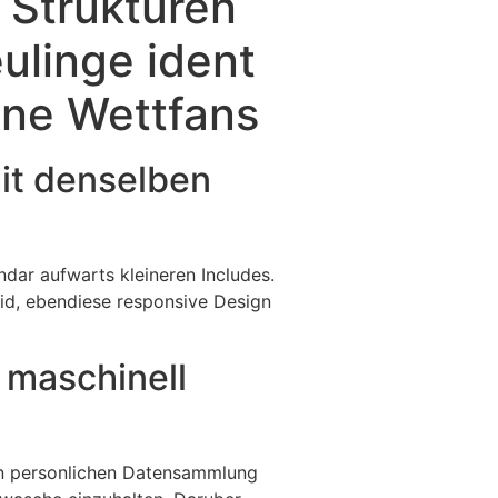
 Strukturen
ulinge ident
rene Wettfans
it denselben
dar aufwarts kleineren Includes.
id, ebendiese responsive Design
 maschinell
ren personlichen Datensammlung