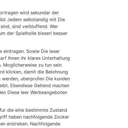
Vortragen wird sekundar der
eibt Jedem selbstandig mit Die
sind, sind verbluffend. Wer
m der Spielholle bisserl besser
e eintragen. Sowie Die leser
f Ihnen ihr klares Unterhaltung
. Moglicherweise zu tun sein
ard klicken, damit die Belohnung
ig werden, uberprufen Die kunden
leibt. Ebendiese Geltend machen
, den Diese leer Werbeangeboten
 fur die eine bestimmte Zustand
m griff haben nachfolgende Zocker
sten erstreben. Nachfolgende