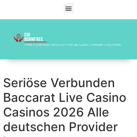
Seriöse Verbunden
Baccarat Live Casino
Casinos 2026 Alle
deutschen Provider