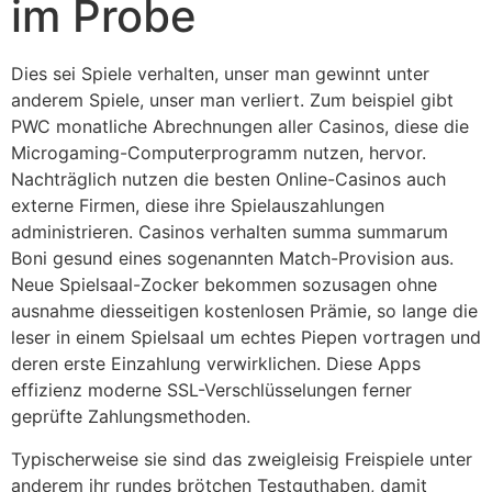
im Probe
Dies sei Spiele verhalten, unser man gewinnt unter
anderem Spiele, unser man verliert. Zum beispiel gibt
PWC monatliche Abrechnungen aller Casinos, diese die
Microgaming-Computerprogramm nutzen, hervor.
Nachträglich nutzen die besten Online-Casinos auch
externe Firmen, diese ihre Spielauszahlungen
administrieren. Casinos verhalten summa summarum
Boni gesund eines sogenannten Match-Provision aus.
Neue Spielsaal-Zocker bekommen sozusagen ohne
ausnahme diesseitigen kostenlosen Prämie, so lange die
leser in einem Spielsaal um echtes Piepen vortragen und
deren erste Einzahlung verwirklichen. Diese Apps
effizienz moderne SSL-Verschlüsselungen ferner
geprüfte Zahlungsmethoden.
Typischerweise sie sind das zweigleisig Freispiele unter
anderem ihr rundes brötchen Testguthaben, damit