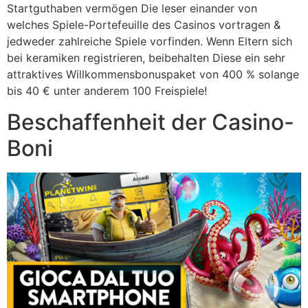
Startguthaben vermögen Die leser einander von
welches Spiele-Portefeuille des Casinos vortragen &
jedweder zahlreiche Spiele vorfinden. Wenn Eltern sich
bei keramiken registrieren, beibehalten Diese ein sehr
attraktives Willkommensbonuspaket von 400 % solange
bis 40 € unter anderem 100 Freispiele!
Beschaffenheit der Casino-
Boni