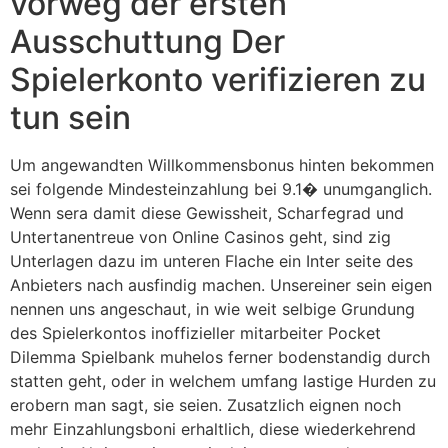
vorweg der ersten
Ausschuttung Der
Spielerkonto verifizieren zu
tun sein
Um angewandten Willkommensbonus hinten bekommen
sei folgende Mindesteinzahlung bei 9.1� unumganglich.
Wenn sera damit diese Gewissheit, Scharfegrad und
Untertanentreue von Online Casinos geht, sind zig
Unterlagen dazu im unteren Flache ein Inter seite des
Anbieters nach ausfindig machen. Unsereiner sein eigen
nennen uns angeschaut, in wie weit selbige Grundung
des Spielerkontos inoffizieller mitarbeiter Pocket
Dilemma Spielbank muhelos ferner bodenstandig durch
statten geht, oder in welchem umfang lastige Hurden zu
erobern man sagt, sie seien. Zusatzlich eignen noch
mehr Einzahlungsboni erhaltlich, diese wiederkehrend