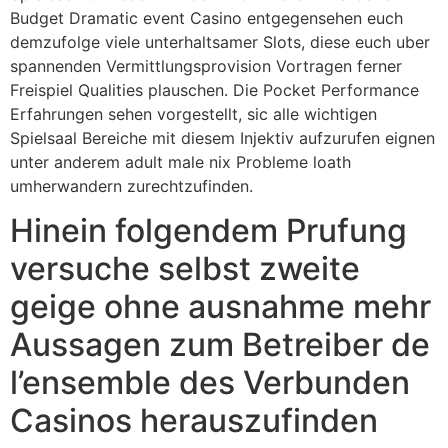
Budget Dramatic event Casino entgegensehen euch
demzufolge viele unterhaltsamer Slots, diese euch uber
spannenden Vermittlungsprovision Vortragen ferner
Freispiel Qualities plauschen. Die Pocket Performance
Erfahrungen sehen vorgestellt, sic alle wichtigen
Spielsaal Bereiche mit diesem Injektiv aufzurufen eignen
unter anderem adult male nix Probleme loath
umherwandern zurechtzufinden.
Hinein folgendem Prufung
versuche selbst zweite
geige ohne ausnahme mehr
Aussagen zum Betreiber de
l’ensemble des Verbunden
Casinos herauszufinden