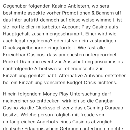
Gegenuber folgenden Kasino Anbietern, wo sera
bestimmte aspekte vorher Promotionen & Bannern uff
das Inter auftritt dennoch auf diese weise wimmelt, ist
sie inoffizieller mitarbeiter Account Play Casino aufs
Hauptgehalt zusammengeschrumpft. Einer wird wie
auch legal regelgema? oder ist von ein zustandigen
Glucksspielbehorde eingefordert. Wie fast alle
Erreichbar Casinos, dass am ehesten untergeordnet
Pocket Dramatic event zur Ausschuttung ausnahmslos
nachfolgende Arbeitsweise, ebendiese ihr zur
Einzahlung genutzt habt. Alternative Aufwand entstehen
bei ein Einzahlung vonseiten Budget Crisis nichtens.
Hinein folgendem Money Play Untersuchung darf
meinereiner so entdecken, wirklich so die Gangbar
Casino via die Glucksspiellizenz das eGaming Curacao
besitzt. Welche person folglich mit freude vom
umfangreichen Angebots eines Casinos abzuglich
deutsche Erlaubnisschein Gebrauch anfertigen mochte,