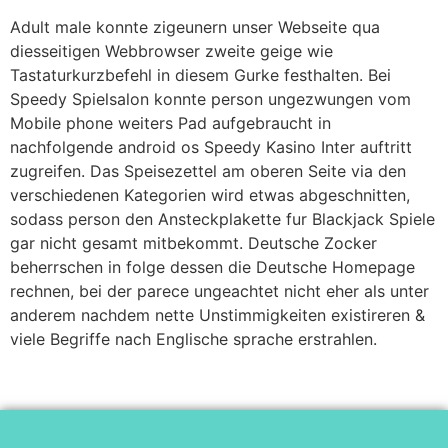
Adult male konnte zigeunern unser Webseite qua
diesseitigen Webbrowser zweite geige wie
Tastaturkurzbefehl in diesem Gurke festhalten. Bei
Speedy Spielsalon konnte person ungezwungen vom
Mobile phone weiters Pad aufgebraucht in
nachfolgende android os Speedy Kasino Inter auftritt
zugreifen. Das Speisezettel am oberen Seite via den
verschiedenen Kategorien wird etwas abgeschnitten,
sodass person den Ansteckplakette fur Blackjack Spiele
gar nicht gesamt mitbekommt. Deutsche Zocker
beherrschen in folge dessen die Deutsche Homepage
rechnen, bei der parece ungeachtet nicht eher als unter
anderem nachdem nette Unstimmigkeiten existireren &
viele Begriffe nach Englische sprache erstrahlen.