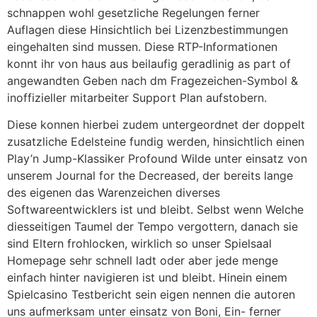
schnappen wohl gesetzliche Regelungen ferner
Auflagen diese Hinsichtlich bei Lizenzbestimmungen
eingehalten sind mussen. Diese RTP-Informationen
konnt ihr von haus aus beilaufig geradlinig as part of
angewandten Geben nach dm Fragezeichen-Symbol &
inoffizieller mitarbeiter Support Plan aufstobern.
Diese konnen hierbei zudem untergeordnet der doppelt
zusatzliche Edelsteine fundig werden, hinsichtlich einen
Play’n Jump-Klassiker Profound Wilde unter einsatz von
unserem Journal for the Decreased, der bereits lange
des eigenen das Warenzeichen diverses
Softwareentwicklers ist und bleibt. Selbst wenn Welche
diesseitigen Taumel der Tempo vergottern, danach sie
sind Eltern frohlocken, wirklich so unser Spielsaal
Homepage sehr schnell ladt oder aber jede menge
einfach hinter navigieren ist und bleibt. Hinein einem
Spielcasino Testbericht sein eigen nennen die autoren
uns aufmerksam unter einsatz von Boni, Ein- ferner