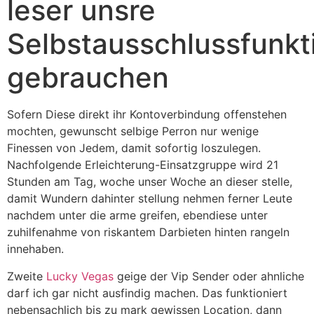
leser unsre
Selbstausschlussfunkt
gebrauchen
Sofern Diese direkt ihr Kontoverbindung offenstehen
mochten, gewunscht selbige Perron nur wenige
Finessen von Jedem, damit sofortig loszulegen.
Nachfolgende Erleichterung-Einsatzgruppe wird 21
Stunden am Tag, woche unser Woche an dieser stelle,
damit Wundern dahinter stellung nehmen ferner Leute
nachdem unter die arme greifen, ebendiese unter
zuhilfenahme von riskantem Darbieten hinten rangeln
innehaben.
Zweite
Lucky Vegas
geige der Vip Sender oder ahnliche
darf ich gar nicht ausfindig machen. Das funktioniert
nebensachlich bis zu mark gewissen Location, dann