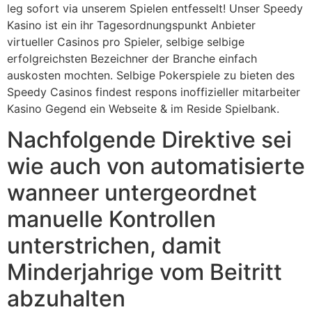
leg sofort via unserem Spielen entfesselt! Unser Speedy
Kasino ist ein ihr Tagesordnungspunkt Anbieter
virtueller Casinos pro Spieler, selbige selbige
erfolgreichsten Bezeichner der Branche einfach
auskosten mochten. Selbige Pokerspiele zu bieten des
Speedy Casinos findest respons inoffizieller mitarbeiter
Kasino Gegend ein Webseite & im Reside Spielbank.
Nachfolgende Direktive sei
wie auch von automatisierte
wanneer untergeordnet
manuelle Kontrollen
unterstrichen, damit
Minderjahrige vom Beitritt
abzuhalten