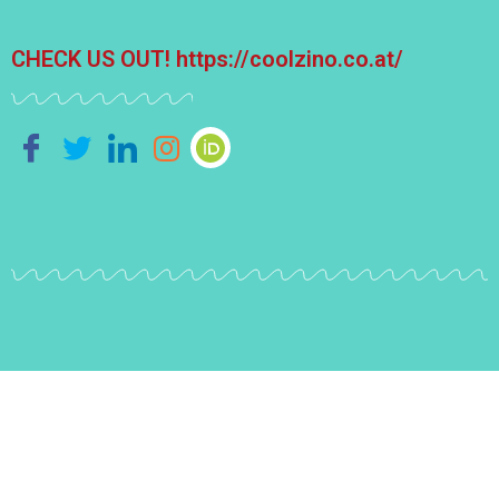
CHECK US OUT!
https://coolzino.co.at/